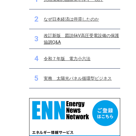
2
なぜ日本経済は停滞したのか
改訂新版 図説6kV高圧受電設備の保護
3
協調Q&A
4
令和７年版 電力小六法
5
実務 太陽光パネル循環型ビジネス