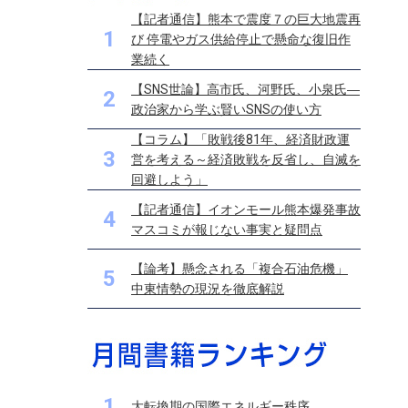
【記者通信】熊本で震度７の巨大地震再
1
び 停電やガス供給停止で懸命な復旧作
業続く
【SNS世論】高市氏、河野氏、小泉氏―
2
政治家から学ぶ賢いSNSの使い方
【コラム】「敗戦後81年、経済財政運
3
営を考える～経済敗戦を反省し、自滅を
回避しよう」
【記者通信】イオンモール熊本爆発事故
4
マスコミが報じない事実と疑問点
【論考】懸念される「複合石油危機」
5
中東情勢の現況を徹底解説
1
大転換期の国際エネルギー秩序