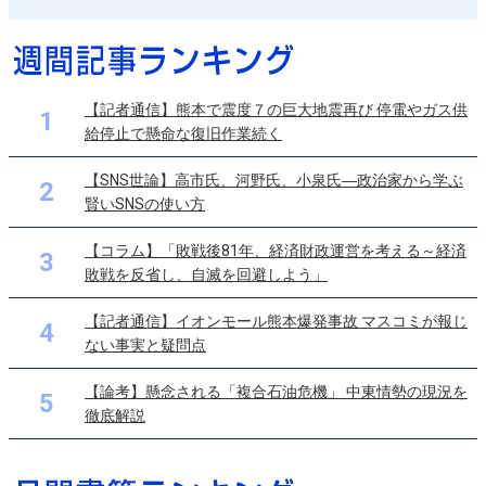
【記者通信】熊本で震度７の巨大地震再び 停電やガス供
1
給停止で懸命な復旧作業続く
【SNS世論】高市氏、河野氏、小泉氏―政治家から学ぶ
2
賢いSNSの使い方
【コラム】「敗戦後81年、経済財政運営を考える～経済
3
敗戦を反省し、自滅を回避しよう」
【記者通信】イオンモール熊本爆発事故 マスコミが報じ
4
ない事実と疑問点
【論考】懸念される「複合石油危機」 中東情勢の現況を
5
徹底解説