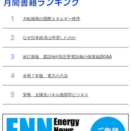
1
大転換期の国際エネルギー秩序
2
なぜ日本経済は停滞したのか
3
改訂新版 図説6kV高圧受電設備の保護協調Q&A
4
令和７年版 電力小六法
5
実務 太陽光パネル循環型ビジネス