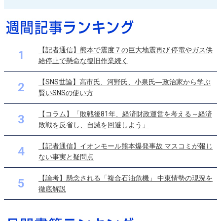
【記者通信】熊本で震度７の巨大地震再び 停電やガス供
1
給停止で懸命な復旧作業続く
【SNS世論】高市氏、河野氏、小泉氏―政治家から学ぶ
2
賢いSNSの使い方
【コラム】「敗戦後81年、経済財政運営を考える～経済
3
敗戦を反省し、自滅を回避しよう」
【記者通信】イオンモール熊本爆発事故 マスコミが報じ
4
ない事実と疑問点
【論考】懸念される「複合石油危機」 中東情勢の現況を
5
徹底解説