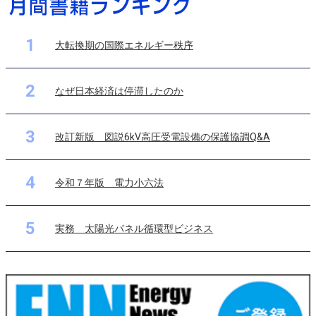
1
大転換期の国際エネルギー秩序
2
なぜ日本経済は停滞したのか
3
改訂新版 図説6kV高圧受電設備の保護協調Q&A
4
令和７年版 電力小六法
5
実務 太陽光パネル循環型ビジネス