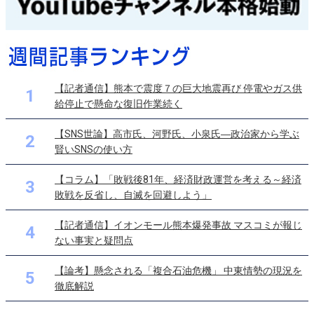
【記者通信】熊本で震度７の巨大地震再び 停電やガス供
1
給停止で懸命な復旧作業続く
【SNS世論】高市氏、河野氏、小泉氏―政治家から学ぶ
2
賢いSNSの使い方
【コラム】「敗戦後81年、経済財政運営を考える～経済
3
敗戦を反省し、自滅を回避しよう」
【記者通信】イオンモール熊本爆発事故 マスコミが報じ
4
ない事実と疑問点
【論考】懸念される「複合石油危機」 中東情勢の現況を
5
徹底解説