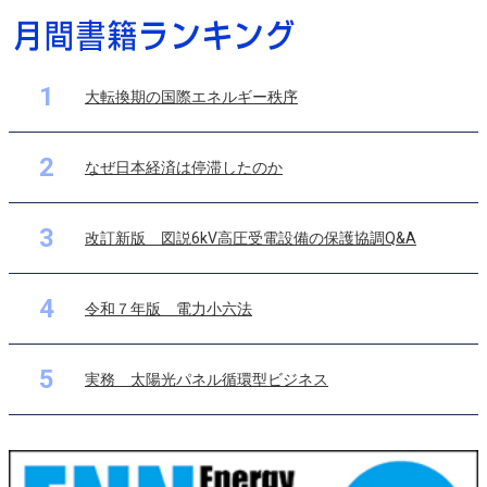
1
大転換期の国際エネルギー秩序
2
なぜ日本経済は停滞したのか
3
改訂新版 図説6kV高圧受電設備の保護協調Q&A
4
令和７年版 電力小六法
5
実務 太陽光パネル循環型ビジネス