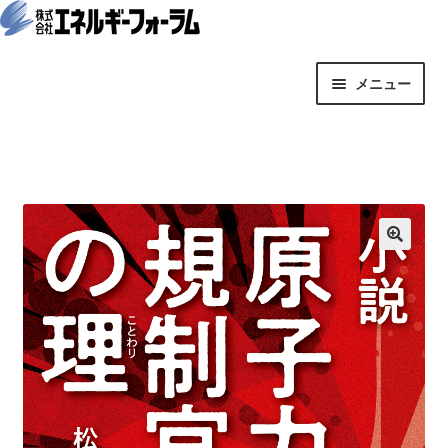
ナ
コ
メニュー
ビ
ン
ゲ
テ
サ
オンライン・コンテンツ
ー
ン
ブ
シ
ツ
メ
サ
月刊誌
ョ
へ
ニ
ブ
ン
ス
ュ
メ
セミナー＆イベント
へ
キ
ー
ニ
ス
ッ
を
ュ
定期購読
キ
プ
展
ー
ッ
開
を
月刊エネルギーフォーラム単月
プ
展
開
オンライン会員