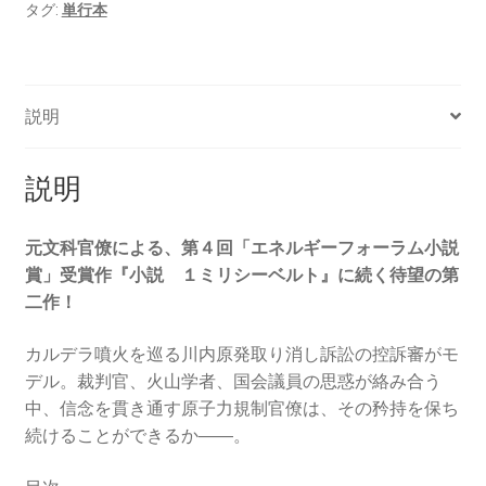
タグ:
単行本
制
官
僚
の
説明
理
（こ
と
説明
わ
り）
元文科官僚による、第４回「エネルギーフォーラム小説
個
賞」受賞作『小説 １ミリシーベルト』に続く待望の第
二作！
カルデラ噴火を巡る川内原発取り消し訴訟の控訴審がモ
デル。裁判官、火山学者、国会議員の思惑が絡み合う
中、信念を貫き通す原子力規制官僚は、その矜持を保ち
続けることができるか――。