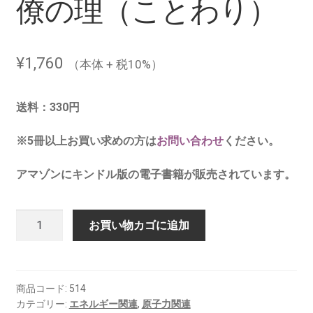
僚の理（ことわり）
¥
1,760
（本体 + 税10%）
送料：330円
※5冊以上お買い求めの方は
お問い合わせ
ください。
アマゾンにキンドル版の電子書籍が販売されています。
小
お買い物カゴに追加
説
原
子
力
商品コード:
514
カテゴリー:
エネルギー関連
,
原子力関連
規