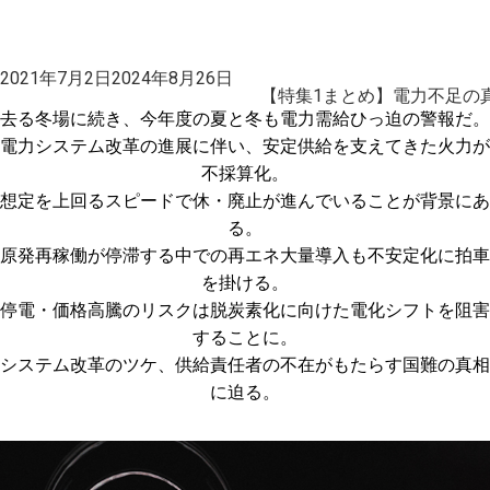
投
2021年7月2日
2024年8月26日
稿
【特集1まとめ】電力不足の
日:
去る冬場に続き、今年度の夏と冬も電力需給ひっ迫の警報だ。
電力システム改革の進展に伴い、安定供給を支えてきた火力が
不採算化。
想定を上回るスピードで休・廃止が進んでいることが背景にあ
る。
原発再稼働が停滞する中での再エネ大量導入も不安定化に拍車
を掛ける。
停電・価格高騰のリスクは脱炭素化に向けた電化シフトを阻害
することに。
システム改革のツケ、供給責任者の不在がもたらす国難の真相
に迫る。