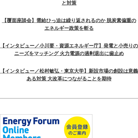
と対策
【覆面座談会】需給ひっ迫は繰り返されるのか 脱炭素偏重の
エネルギー政策を斬る
【インタビュー／小川要・資源エネルギー庁】発電と小売りの
ニーズをマッチング 火力電源の過剰退出に歯止め
【インタビュー／松村敏弘・東京大学】新設市場の創設は意義
ある対策 大改革につながることを期待