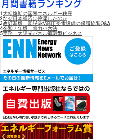
1
大転換期の国際エネルギー秩序
2
なぜ日本経済は停滞したのか
3
改訂新版 図説6kV高圧受電設備の保護協調Q&A
4
令和７年版 電力小六法
5
実務 太陽光パネル循環型ビジネス