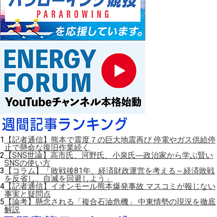
1
【記者通信】熊本で震度７の巨大地震再び 停電やガス供給停
止で懸命な復旧作業続く
2
【SNS世論】高市氏、河野氏、小泉氏―政治家から学ぶ賢い
SNSの使い方
3
【コラム】「敗戦後81年、経済財政運営を考える～経済敗戦
を反省し、自滅を回避しよう」
4
【記者通信】イオンモール熊本爆発事故 マスコミが報じない
事実と疑問点
5
【論考】懸念される「複合石油危機」 中東情勢の現況を徹底
解説