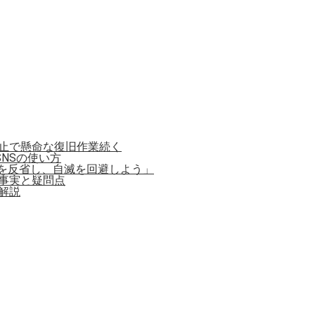
停止で懸命な復旧作業続く
NSの使い方
を反省し、自滅を回避しよう」
事実と疑問点
解説