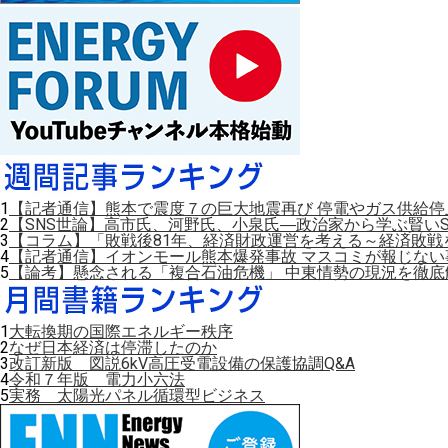
1
【記者通信】熊本で震度７の巨大地震再び 停電やガス供給
2
【SNS世論】高市氏、河野氏、小泉氏―政治家から学ぶ賢いS
3
【コラム】「敗戦後81年、経済財政運営を考える～経済敗戦
4
【記者通信】イオンモール熊本爆発事故 マスコミが報じない
5
【論考】懸念される「複合石油危機」 中東情勢の現況を徹底
1
大転換期の国際エネルギー秩序
2
なぜ日本経済は停滞したのか
3
改訂新版 図説6kV高圧受電設備の保護協調Q&A
4
令和７年版 電力小六法
5
実務 太陽光パネル循環型ビジネス