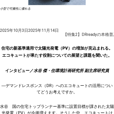
小型で可搬性に優れる
投
2025年10月3日
2025年11月14日
稿
【特集2】DRreadyの本
日:
住宅の新基準適用で太陽光発電（PV）の増加が見込まれる。
エコキュートが果たす役割についての展望と課題を聞いた。
インタビュー／
水谷 傑・住環境計画研究所 副主席研究員
―デマンドレスポンス（DR）へのエコキュートの活用につい
てどうお考えですか。
水谷 国の住宅トップランナー基準に設置目標が課された太陽
光発電（PV）が今後増えます。そうした中、エコキュートは