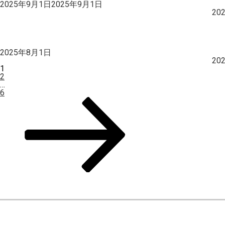
投
2025年9月1日
2025年9月1日
稿
20
日:
投
2025年8月1日
稿
20
日:
投
ペ
1
稿
ー
ペ
2
の
ジ
ー
…
ペ
ジ
ペ
6
ー
ー
次
ジ
ジ
の
送
ペ
り
ー
ジ