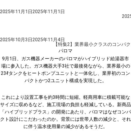
投
2025年11月1日
2025年11月1日
稿
20
日:
投
2025年10月3日
2025年11月4日
稿
【特集2】業界最小クラスのコンパク
日:
パロマ
9月1日、ガス機器メーカーのパロマがハイブリッド給湯器市
場に参入した。ガス機器大手3社で最後発ながら、業界最小の
23ℓタンクをヒートポンプユニットと一体化し、業界初のコン
パクトかつ2ユニット構成を実現した。
これにより設置工事を約3時間に短縮。軽商用車に積載可能な
サイズに収めるなど、施工現場の負担も軽減している。新商品
「ハイブリッドプラス」の開発にあたり、パロマはなぜコンパ
クト設計にこだわったのか。背景には世帯人数の減少と、それ
に伴う温水使用量の減少があるそうだ。