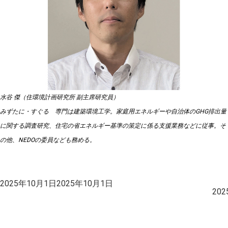
水谷 傑（住環境計画研究所 副主席研究員）
みずたに・すぐる 専門は建築環境工学。家庭用エネルギーや自治体のGHG排出量
に関する調査研究、住宅の省エネルギー基準の策定に係る支援業務などに従事。そ
の他、NEDOの委員なども務める。
投
2025年10月1日
2025年10月1日
稿
20
日: