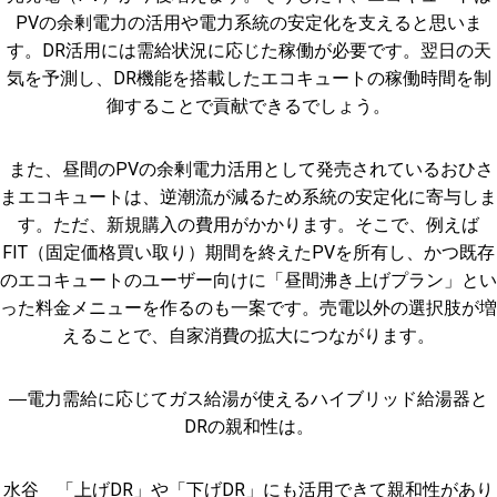
PVの余剰電力の活用や電力系統の安定化を支えると思いま
す。DR活用には需給状況に応じた稼働が必要です。翌日の天
気を予測し、DR機能を搭載したエコキュートの稼働時間を制
御することで貢献できるでしょう。
また、昼間のPVの余剰電力活用として発売されているおひさ
まエコキュートは、逆潮流が減るため系統の安定化に寄与しま
す。ただ、新規購入の費用がかかります。そこで、例えば
FIT（固定価格買い取り）期間を終えたPVを所有し、かつ既存
のエコキュートのユーザー向けに「昼間沸き上げプラン」とい
った料金メニューを作るのも一案です。売電以外の選択肢が増
えることで、自家消費の拡大につながります。
―電力需給に応じてガス給湯が使えるハイブリッド給湯器と
DRの親和性は。
水谷 「上げDR」や「下げDR」にも活用できて親和性があり