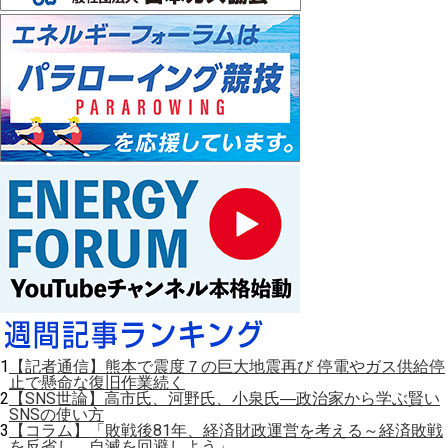
1
【記者通信】熊本で震度７の巨大地震再び 停電やガス供給停
止で懸命な復旧作業続く
2
【SNS世論】高市氏、河野氏、小泉氏―政治家から学ぶ賢い
SNSの使い方
3
【コラム】「敗戦後81年、経済財政運営を考える～経済敗戦
を反省し、自滅を回避しよう」