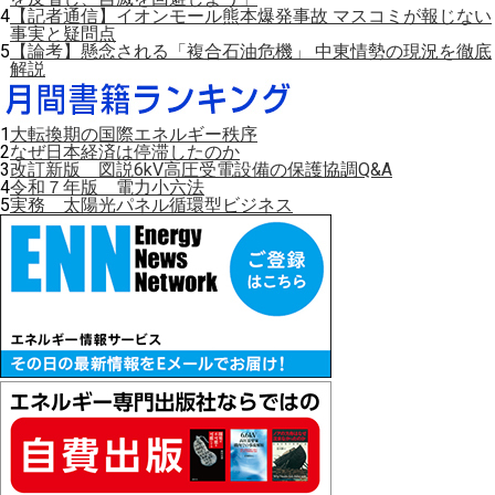
4
【記者通信】イオンモール熊本爆発事故 マスコミが報じない
事実と疑問点
5
【論考】懸念される「複合石油危機」 中東情勢の現況を徹底
解説
1
大転換期の国際エネルギー秩序
2
なぜ日本経済は停滞したのか
3
改訂新版 図説6kV高圧受電設備の保護協調Q&A
4
令和７年版 電力小六法
5
実務 太陽光パネル循環型ビジネス