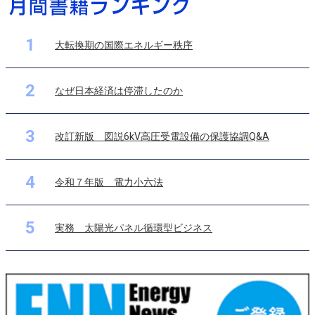
1
大転換期の国際エネルギー秩序
2
なぜ日本経済は停滞したのか
3
改訂新版 図説6kV高圧受電設備の保護協調Q&A
4
令和７年版 電力小六法
5
実務 太陽光パネル循環型ビジネス