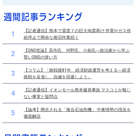
【記者通信】熊本で震度７の巨大地震再び 停電やガス供
1
給停止で懸命な復旧作業続く
【SNS世論】高市氏、河野氏、小泉氏―政治家から学ぶ
2
賢いSNSの使い方
【コラム】「敗戦後81年、経済財政運営を考える～経済
3
敗戦を反省し、自滅を回避しよう」
【記者通信】イオンモール熊本爆発事故 マスコミが報じ
4
ない事実と疑問点
【論考】懸念される「複合石油危機」 中東情勢の現況を
5
徹底解説