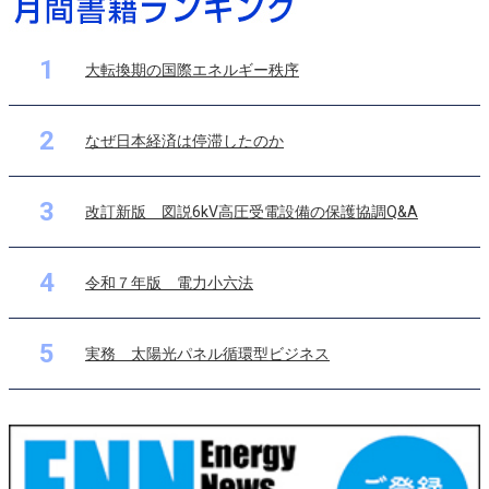
1
大転換期の国際エネルギー秩序
2
なぜ日本経済は停滞したのか
3
改訂新版 図説6kV高圧受電設備の保護協調Q&A
4
令和７年版 電力小六法
5
実務 太陽光パネル循環型ビジネス