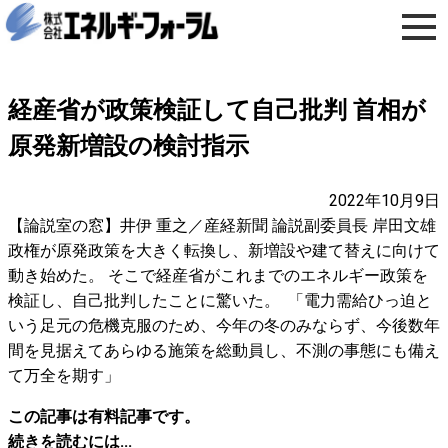
経産省が政策検証して自己批判 首相が
原発新増設の検討指示
2022年10月9日
【論説室の窓】井伊 重之／産経新聞 論説副委員長 岸田文雄
政権が原発政策を大きく転換し、新増設や建て替えに向けて
動き始めた。 そこで経産省がこれまでのエネルギー政策を
検証し、自己批判したことに驚いた。 「電力需給ひっ迫と
いう足元の危機克服のため、今年の冬のみならず、今後数年
間を見据えてあらゆる施策を総動員し、不測の事態にも備え
て万全を期す」
この記事は有料記事です。
続きを読むには...