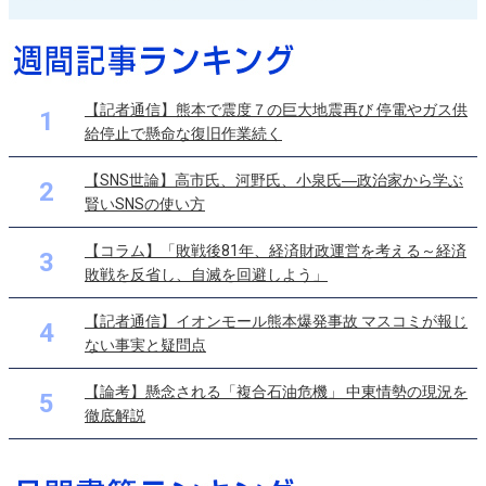
【記者通信】熊本で震度７の巨大地震再び 停電やガス供
1
給停止で懸命な復旧作業続く
【SNS世論】高市氏、河野氏、小泉氏―政治家から学ぶ
2
賢いSNSの使い方
【コラム】「敗戦後81年、経済財政運営を考える～経済
3
敗戦を反省し、自滅を回避しよう」
【記者通信】イオンモール熊本爆発事故 マスコミが報じ
4
ない事実と疑問点
【論考】懸念される「複合石油危機」 中東情勢の現況を
5
徹底解説