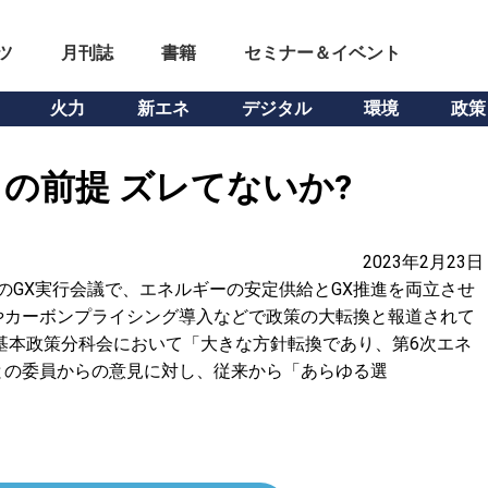
ツ
月刊誌
書籍
セミナー＆イベント
火力
新エネ
デジタル
環境
政策
の前提 ズレてないか?
2023年2月23日
日のGX実行会議で、エネルギーの安定供給とGX推進を両立させ
やカーボンプライシング導入などで政策の大転換と報道されて
基本政策分科会において「大きな方針転換であり、第6次エネ
との委員からの意見に対し、従来から「あらゆる選