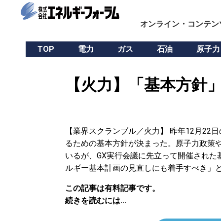
オンライン・コンテン
TOP
電力
ガス
石油
原子力
【火力】「基本方針」
【業界スクランブル／火力】 昨年12月22
るための基本方針が決まった。原子力政策
いるが、GX実行会議に先立って開催された
ルギー基本計画の見直しにも着手すべき」
この記事は有料記事です。
続きを読むには...