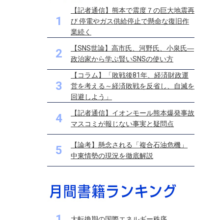
【記者通信】熊本で震度７の巨大地震再
1
び 停電やガス供給停止で懸命な復旧作
業続く
【SNS世論】高市氏、河野氏、小泉氏―
2
政治家から学ぶ賢いSNSの使い方
【コラム】「敗戦後81年、経済財政運
3
営を考える～経済敗戦を反省し、自滅を
回避しよう」
【記者通信】イオンモール熊本爆発事故
4
マスコミが報じない事実と疑問点
【論考】懸念される「複合石油危機」
5
中東情勢の現況を徹底解説
1
大転換期の国際エネルギー秩序