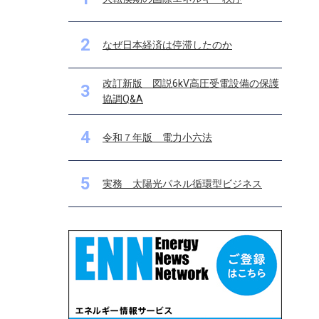
2
なぜ日本経済は停滞したのか
改訂新版 図説6kV高圧受電設備の保護
3
協調Q&A
4
令和７年版 電力小六法
5
実務 太陽光パネル循環型ビジネス