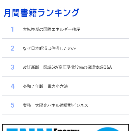
1
大転換期の国際エネルギー秩序
2
なぜ日本経済は停滞したのか
3
改訂新版 図説6kV高圧受電設備の保護協調Q&A
4
令和７年版 電力小六法
5
実務 太陽光パネル循環型ビジネス