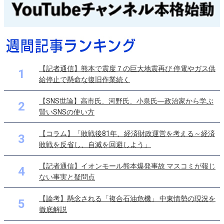
【記者通信】熊本で震度７の巨大地震再び 停電やガス供
1
給停止で懸命な復旧作業続く
【SNS世論】高市氏、河野氏、小泉氏―政治家から学ぶ
2
賢いSNSの使い方
【コラム】「敗戦後81年、経済財政運営を考える～経済
3
敗戦を反省し、自滅を回避しよう」
【記者通信】イオンモール熊本爆発事故 マスコミが報じ
4
ない事実と疑問点
【論考】懸念される「複合石油危機」 中東情勢の現況を
5
徹底解説