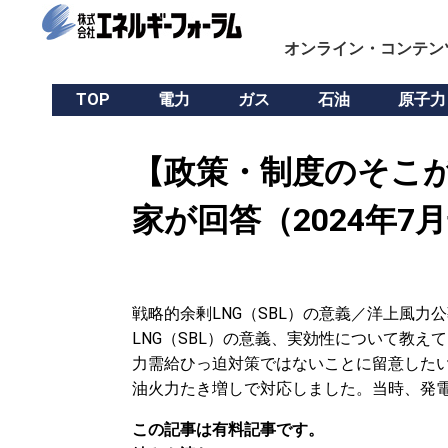
オンライン・コンテン
TOP
電力
ガス
石油
原子力
【政策・制度のそこ
家が回答（2024年7
戦略的余剰LNG（SBL）の意義／洋上風力
LNG（SBL）の意義、実効性について教え
力需給ひっ迫対策ではないことに留意したい
油火力たき増しで対応しました。当時、発電
この記事は有料記事です。