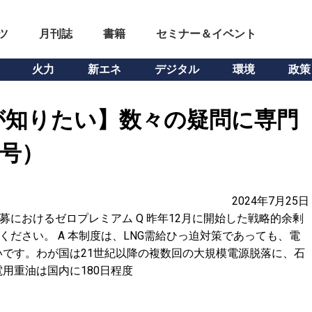
ツ
月刊誌
書籍
セミナー＆イベント
火力
新エネ
デジタル
環境
政策
が知りたい】数々の疑問に専門
月号）
2024年7月25日
公募におけるゼロプレミアム Q 昨年12月に開始した戦略的余剰
てください。 A 本制度は、LNG需給ひっ迫対策であっても、電
です。わが国は21世紀以降の複数回の大規模電源脱落に、石
用重油は国内に180日程度