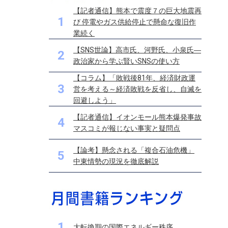
【記者通信】熊本で震度７の巨大地震再
1
び 停電やガス供給停止で懸命な復旧作
業続く
【SNS世論】高市氏、河野氏、小泉氏―
2
政治家から学ぶ賢いSNSの使い方
【コラム】「敗戦後81年、経済財政運
3
営を考える～経済敗戦を反省し、自滅を
回避しよう」
【記者通信】イオンモール熊本爆発事故
4
マスコミが報じない事実と疑問点
【論考】懸念される「複合石油危機」
5
中東情勢の現況を徹底解説
1
大転換期の国際エネルギー秩序