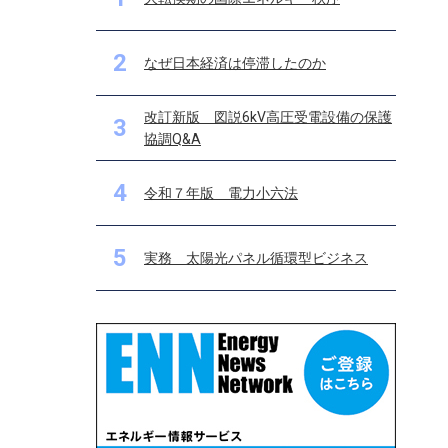
2
なぜ日本経済は停滞したのか
改訂新版 図説6kV高圧受電設備の保護
3
協調Q&A
4
令和７年版 電力小六法
5
実務 太陽光パネル循環型ビジネス