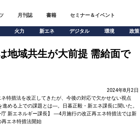
ツ
月刊誌
書籍
セミナー＆イベント
火力
新エネ
デジタル
環境
政策
は地域共生が大前提 需給面で
2024年8月2日
エネ特措法を改正してきたが、今後の対応で欠かせない視点
を進める上での課題とは―。日暮正毅・新エネ課長に聞いた。
庁 新エネルギー課長】 ―4月施行の改正再エネ特措法では新
月の再エネ特措法開始