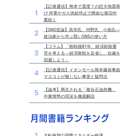
【記者通信】熊本で震度７の巨大地震再
1
び 停電やガス供給停止で懸命な復旧作
業続く
【SNS世論】高市氏、河野氏、小泉氏―
2
政治家から学ぶ賢いSNSの使い方
【コラム】「敗戦後81年、経済財政運
3
営を考える～経済敗戦を反省し、自滅を
回避しよう」
【記者通信】イオンモール熊本爆発事故
4
マスコミが報じない事実と疑問点
【論考】懸念される「複合石油危機」
5
中東情勢の現況を徹底解説
1
大転換期の国際エネルギー秩序