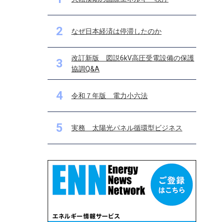
2
なぜ日本経済は停滞したのか
改訂新版 図説6kV高圧受電設備の保護
3
協調Q&A
4
令和７年版 電力小六法
5
実務 太陽光パネル循環型ビジネス