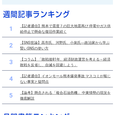
【記者通信】熊本で震度７の巨大地震再び 停電やガス供
1
給停止で懸命な復旧作業続く
【SNS世論】高市氏、河野氏、小泉氏―政治家から学ぶ
2
賢いSNSの使い方
【コラム】「敗戦後81年、経済財政運営を考える～経済
3
敗戦を反省し、自滅を回避しよう」
【記者通信】イオンモール熊本爆発事故 マスコミが報じ
4
ない事実と疑問点
【論考】懸念される「複合石油危機」 中東情勢の現況を
5
徹底解説