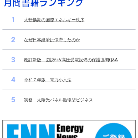
1
大転換期の国際エネルギー秩序
2
なぜ日本経済は停滞したのか
3
改訂新版 図説6kV高圧受電設備の保護協調Q&A
4
令和７年版 電力小六法
5
実務 太陽光パネル循環型ビジネス