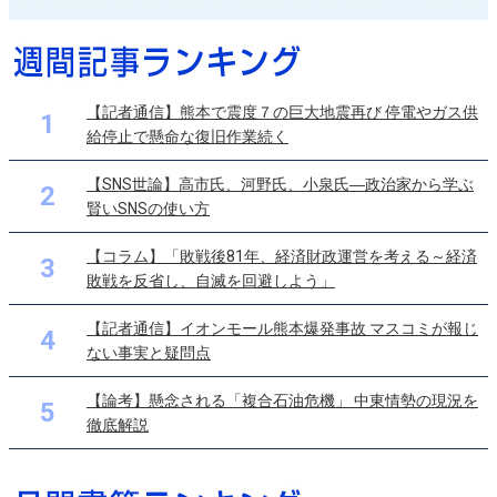
【記者通信】熊本で震度７の巨大地震再び 停電やガス供
1
給停止で懸命な復旧作業続く
【SNS世論】高市氏、河野氏、小泉氏―政治家から学ぶ
2
賢いSNSの使い方
【コラム】「敗戦後81年、経済財政運営を考える～経済
3
敗戦を反省し、自滅を回避しよう」
【記者通信】イオンモール熊本爆発事故 マスコミが報じ
4
ない事実と疑問点
【論考】懸念される「複合石油危機」 中東情勢の現況を
5
徹底解説