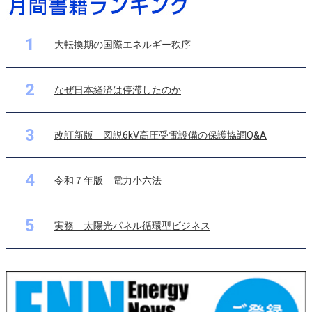
1
大転換期の国際エネルギー秩序
2
なぜ日本経済は停滞したのか
3
改訂新版 図説6kV高圧受電設備の保護協調Q&A
4
令和７年版 電力小六法
5
実務 太陽光パネル循環型ビジネス