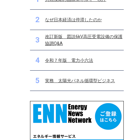
2
なぜ日本経済は停滞したのか
改訂新版 図説6kV高圧受電設備の保護
3
協調Q&A
4
令和７年版 電力小六法
5
実務 太陽光パネル循環型ビジネス