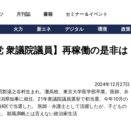
ツ
月刊誌
書籍
セミナー＆イベント
火力
新エネ
デジタル
環境
政策
党 衆議院議員】再稼働の是非は
2024年12月27日
魚沼郡湯之谷村生まれ。灘高校、東京大学医学部卒業。医師、弁
新潟県知事に就任。21年衆議院議員選挙で初当選。今年10月の
4区で当選した。 医師・弁護士として活躍したが、子どもの
。 順風満帆とは言えない政治家生活