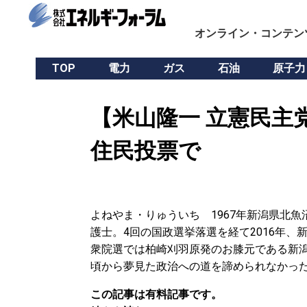
オンライン・コンテン
TOP
電力
ガス
石油
原子力
【米山隆一 立憲民主
住民投票で
よねやま・りゅういち 1967年新潟県北
護士。4回の国政選挙落選を経て2016年、
衆院選では柏崎刈羽原発のお膝元である新潟
頃から夢見た政治への道を諦められなかった
この記事は有料記事です。