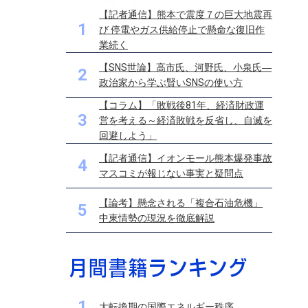
【記者通信】熊本で震度７の巨大地震再
1
び 停電やガス供給停止で懸命な復旧作
業続く
【SNS世論】高市氏、河野氏、小泉氏―
2
政治家から学ぶ賢いSNSの使い方
【コラム】「敗戦後81年、経済財政運
3
営を考える～経済敗戦を反省し、自滅を
回避しよう」
【記者通信】イオンモール熊本爆発事故
4
マスコミが報じない事実と疑問点
【論考】懸念される「複合石油危機」
5
中東情勢の現況を徹底解説
1
大転換期の国際エネルギー秩序