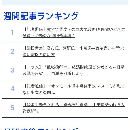
【記者通信】熊本で震度７の巨大地震再び 停電やガス供
1
給停止で懸命な復旧作業続く
【SNS世論】高市氏、河野氏、小泉氏―政治家から学ぶ
2
賢いSNSの使い方
【コラム】「敗戦後81年、経済財政運営を考える～経済
3
敗戦を反省し、自滅を回避しよう」
【記者通信】イオンモール熊本爆発事故 マスコミが報じ
4
ない事実と疑問点
【論考】懸念される「複合石油危機」 中東情勢の現況を
5
徹底解説