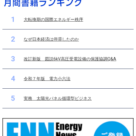
1
大転換期の国際エネルギー秩序
2
なぜ日本経済は停滞したのか
3
改訂新版 図説6kV高圧受電設備の保護協調Q&A
4
令和７年版 電力小六法
5
実務 太陽光パネル循環型ビジネス