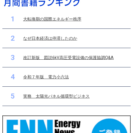
1
大転換期の国際エネルギー秩序
2
なぜ日本経済は停滞したのか
3
改訂新版 図説6kV高圧受電設備の保護協調Q&A
4
令和７年版 電力小六法
5
実務 太陽光パネル循環型ビジネス