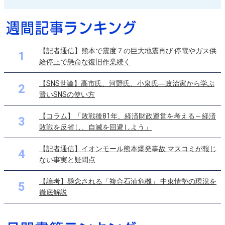
【記者通信】熊本で震度７の巨大地震再び 停電やガス供
1
給停止で懸命な復旧作業続く
【SNS世論】高市氏、河野氏、小泉氏―政治家から学ぶ
2
賢いSNSの使い方
【コラム】「敗戦後81年、経済財政運営を考える～経済
3
敗戦を反省し、自滅を回避しよう」
【記者通信】イオンモール熊本爆発事故 マスコミが報じ
4
ない事実と疑問点
【論考】懸念される「複合石油危機」 中東情勢の現況を
5
徹底解説