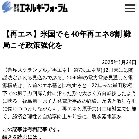
【再エネ】米国でも40年再エネ8割 難
局こそ政策強化を
2025年3月24日
【業界スクランブル／再エネ】 第7次エネ基は2月末には閣
議決定される見込みである。2040年の電力需給見通しと電
源構成は、以前のエネ基と比較すると、22年末の岸田政権
下での原子力回帰方針に沿った形で大きく方向転換したよう
に映る。福島第一原子力発電所事故の経験、反省と教訓を肝
に銘じつつとしながらも、再エネと原子力は二項対立では無
く、経済合理性と自給率向上を前提に、脱炭素電源を
この記事は有料記事です。
続きを読むには...