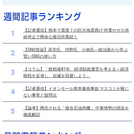
【記者通信】熊本で震度７の巨大地震再び 停電やガス供
1
給停止で懸命な復旧作業続く
【SNS世論】高市氏、河野氏、小泉氏―政治家から学ぶ
2
賢いSNSの使い方
【コラム】「敗戦後81年、経済財政運営を考える～経済
3
敗戦を反省し、自滅を回避しよう」
【記者通信】イオンモール熊本爆発事故 マスコミが報じ
4
ない事実と疑問点
【論考】懸念される「複合石油危機」 中東情勢の現況を
5
徹底解説