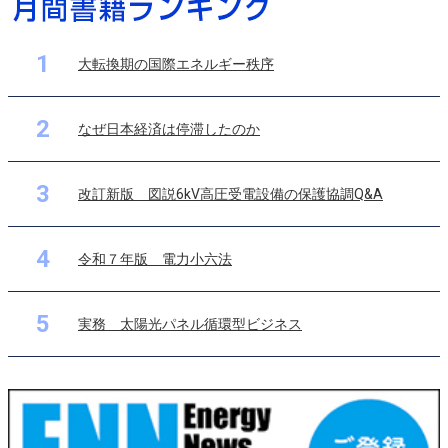
1
大転換期の国際エネルギー秩序
2
なぜ日本経済は停滞したのか
3
改訂新版 図説6kV高圧受電設備の保護協調Q&A
4
令和７年版 電力小六法
5
実務 太陽光パネル循環型ビジネス