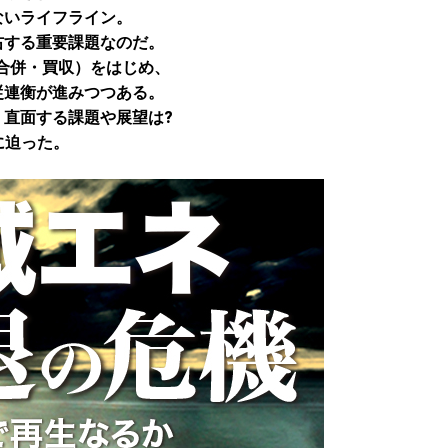
ないライフライン。
右する重要課題なのだ。
合併・買収）をはじめ、
従連衡が進みつつある。
直面する課題や展望は?
に迫った。