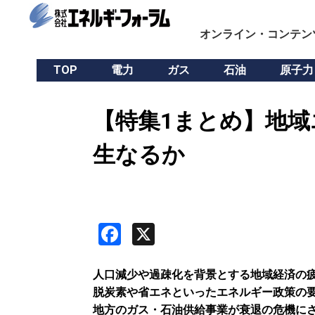
オンライン・コンテン
TOP
電力
ガス
石油
原子力
【特集1まとめ】地域
生なるか
Facebook
X
人口減少や過疎化を背景とする地域経済の
脱炭素や省エネといったエネルギー政策の
地方のガス・石油供給事業が衰退の危機に