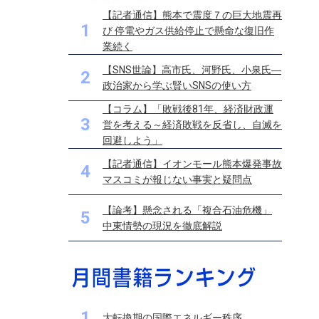
【記者通信】熊本で震度７の巨大地震再
1
び 停電やガス供給停止で懸命な復旧作
業続く
【SNS世論】高市氏、河野氏、小泉氏―
2
政治家から学ぶ賢いSNSの使い方
【コラム】「敗戦後81年、経済財政運
3
営を考える～経済敗戦を反省し、自滅を
回避しよう」
【記者通信】イオンモール熊本爆発事故
4
マスコミが報じない事実と疑問点
【論考】懸念される「複合石油危機」
5
中東情勢の現況を徹底解説
1
大転換期の国際エネルギー秩序