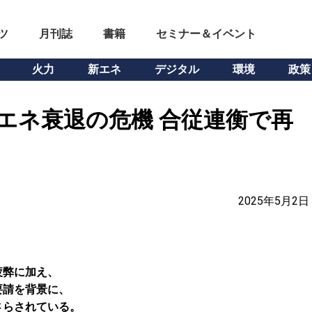
ツ
月刊誌
書籍
セミナー＆イベント
火力
新エネ
デジタル
環境
政策
エネ衰退の危機 合従連衡で再
2025年5月2日
疲弊に加え、
要請を背景に、
さらされている。