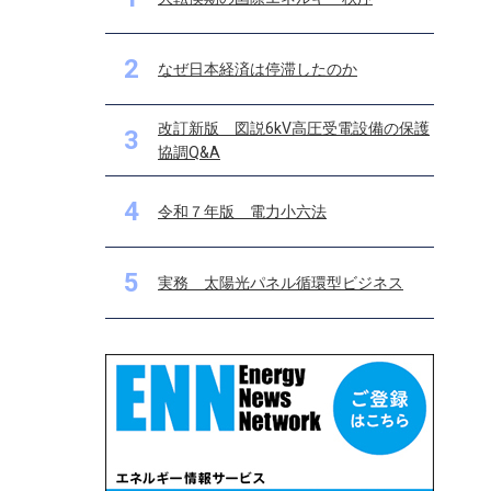
2
なぜ日本経済は停滞したのか
改訂新版 図説6kV高圧受電設備の保護
3
協調Q&A
4
令和７年版 電力小六法
5
実務 太陽光パネル循環型ビジネス