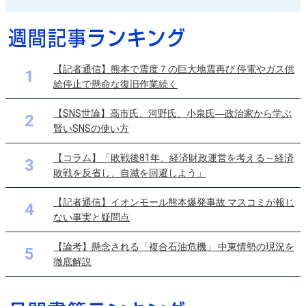
【記者通信】熊本で震度７の巨大地震再び 停電やガス供
1
給停止で懸命な復旧作業続く
【SNS世論】高市氏、河野氏、小泉氏―政治家から学ぶ
2
賢いSNSの使い方
【コラム】「敗戦後81年、経済財政運営を考える～経済
3
敗戦を反省し、自滅を回避しよう」
【記者通信】イオンモール熊本爆発事故 マスコミが報じ
4
ない事実と疑問点
【論考】懸念される「複合石油危機」 中東情勢の現況を
5
徹底解説