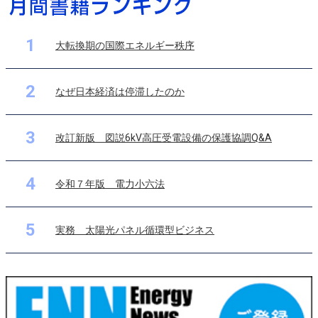
1
大転換期の国際エネルギー秩序
2
なぜ日本経済は停滞したのか
3
改訂新版 図説6kV高圧受電設備の保護協調Q&A
4
令和７年版 電力小六法
5
実務 太陽光パネル循環型ビジネス