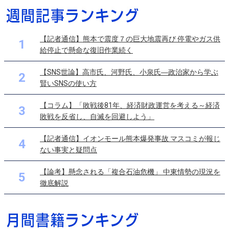
【記者通信】熊本で震度７の巨大地震再び 停電やガス供
1
給停止で懸命な復旧作業続く
【SNS世論】高市氏、河野氏、小泉氏―政治家から学ぶ
2
賢いSNSの使い方
【コラム】「敗戦後81年、経済財政運営を考える～経済
3
敗戦を反省し、自滅を回避しよう」
【記者通信】イオンモール熊本爆発事故 マスコミが報じ
4
ない事実と疑問点
【論考】懸念される「複合石油危機」 中東情勢の現況を
5
徹底解説