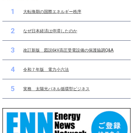
1
大転換期の国際エネルギー秩序
2
なぜ日本経済は停滞したのか
3
改訂新版 図説6kV高圧受電設備の保護協調Q&A
4
令和７年版 電力小六法
5
実務 太陽光パネル循環型ビジネス