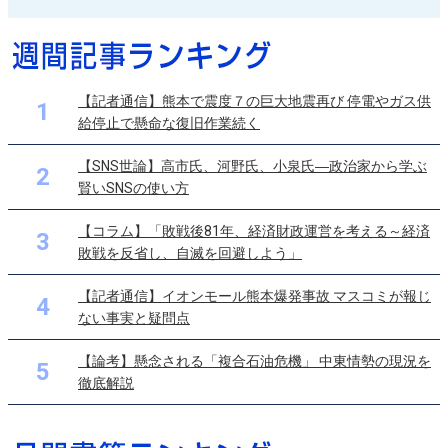
【記者通信】熊本で震度７の巨大地震再び 停電やガス供
1
給停止で懸命な復旧作業続く
【SNS世論】高市氏、河野氏、小泉氏―政治家から学ぶ
2
賢いSNSの使い方
【コラム】「敗戦後81年、経済財政運営を考える～経済
3
敗戦を反省し、自滅を回避しよう」
【記者通信】イオンモール熊本爆発事故 マスコミが報じ
4
ない事実と疑問点
【論考】懸念される「複合石油危機」 中東情勢の現況を
5
徹底解説