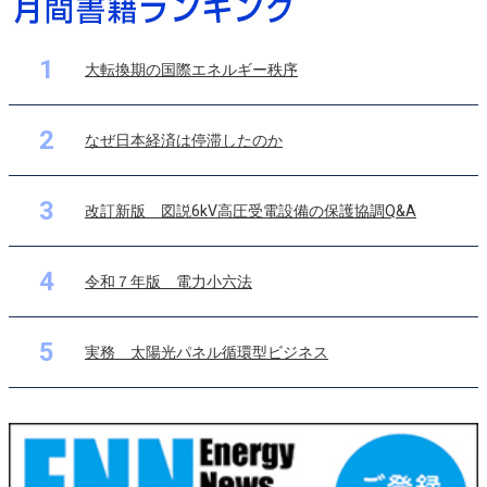
1
大転換期の国際エネルギー秩序
2
なぜ日本経済は停滞したのか
3
改訂新版 図説6kV高圧受電設備の保護協調Q&A
4
令和７年版 電力小六法
5
実務 太陽光パネル循環型ビジネス