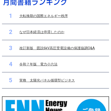
1
大転換期の国際エネルギー秩序
2
なぜ日本経済は停滞したのか
3
改訂新版 図説6kV高圧受電設備の保護協調Q&A
4
令和７年版 電力小六法
5
実務 太陽光パネル循環型ビジネス