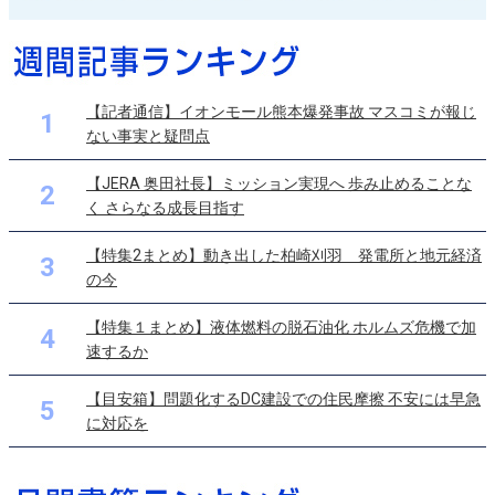
【記者通信】イオンモール熊本爆発事故 マスコミが報じ
1
ない事実と疑問点
【JERA 奥田社長】ミッション実現へ 歩み止めることな
2
く さらなる成長目指す
【特集2まとめ】動き出した柏崎刈羽 発電所と地元経済
3
の今
【特集１まとめ】液体燃料の脱石油化 ホルムズ危機で加
4
速するか
【目安箱】問題化するDC建設での住民摩擦 不安には早急
5
に対応を