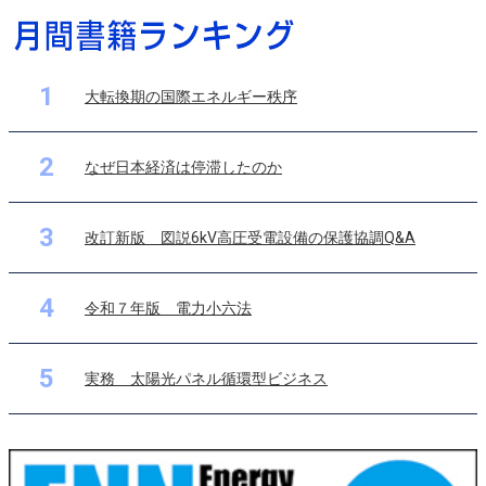
1
大転換期の国際エネルギー秩序
2
なぜ日本経済は停滞したのか
3
改訂新版 図説6kV高圧受電設備の保護協調Q&A
4
令和７年版 電力小六法
5
実務 太陽光パネル循環型ビジネス