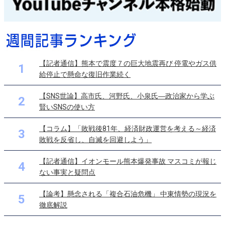
【記者通信】熊本で震度７の巨大地震再び 停電やガス供
1
給停止で懸命な復旧作業続く
【SNS世論】高市氏、河野氏、小泉氏―政治家から学ぶ
2
賢いSNSの使い方
【コラム】「敗戦後81年、経済財政運営を考える～経済
3
敗戦を反省し、自滅を回避しよう」
【記者通信】イオンモール熊本爆発事故 マスコミが報じ
4
ない事実と疑問点
【論考】懸念される「複合石油危機」 中東情勢の現況を
5
徹底解説