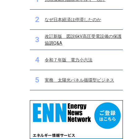
2
なぜ日本経済は停滞したのか
改訂新版 図説6kV高圧受電設備の保護
3
協調Q&A
4
令和７年版 電力小六法
5
実務 太陽光パネル循環型ビジネス