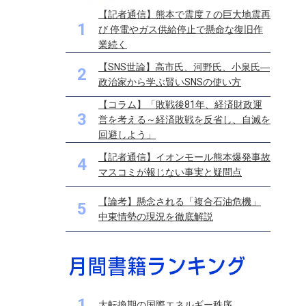
【記者通信】熊本で震度７の巨大地震再
1
び 停電やガス供給停止で懸命な復旧作
業続く
【SNS世論】高市氏、河野氏、小泉氏―
2
政治家から学ぶ賢いSNSの使い方
【コラム】「敗戦後81年、経済財政運
3
営を考える～経済敗戦を反省し、自滅を
回避しよう」
【記者通信】イオンモール熊本爆発事故
4
マスコミが報じない事実と疑問点
【論考】懸念される「複合石油危機」
5
中東情勢の現況を徹底解説
1
大転換期の国際エネルギー秩序