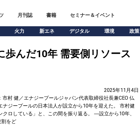
ツ
月刊誌
書籍
セミナー＆イベント
火力
新エネ
デジタル
環境
政策
に歩んだ10年 需要側リソース
う
2025年11月4日
市村 健／エナジープールジャパン代表取締役社長兼CEO 仏
エナジープールの日本法人が設立から10年を迎えた。 市村健
ンクロしている」と、この間を振り返る。 ―設立から10年、
役割をど