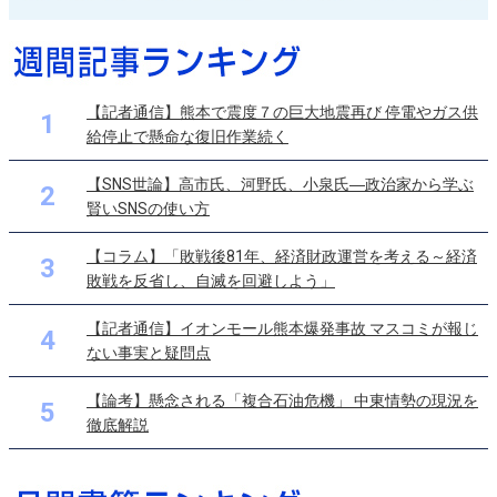
【記者通信】熊本で震度７の巨大地震再び 停電やガス供
1
給停止で懸命な復旧作業続く
【SNS世論】高市氏、河野氏、小泉氏―政治家から学ぶ
2
賢いSNSの使い方
【コラム】「敗戦後81年、経済財政運営を考える～経済
3
敗戦を反省し、自滅を回避しよう」
【記者通信】イオンモール熊本爆発事故 マスコミが報じ
4
ない事実と疑問点
【論考】懸念される「複合石油危機」 中東情勢の現況を
5
徹底解説