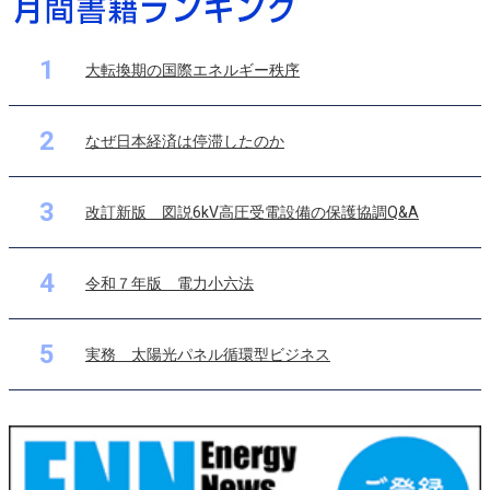
1
大転換期の国際エネルギー秩序
2
なぜ日本経済は停滞したのか
3
改訂新版 図説6kV高圧受電設備の保護協調Q&A
4
令和７年版 電力小六法
5
実務 太陽光パネル循環型ビジネス