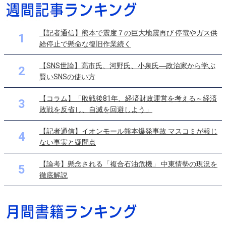
【記者通信】熊本で震度７の巨大地震再び 停電やガス供
1
給停止で懸命な復旧作業続く
【SNS世論】高市氏、河野氏、小泉氏―政治家から学ぶ
2
賢いSNSの使い方
【コラム】「敗戦後81年、経済財政運営を考える～経済
3
敗戦を反省し、自滅を回避しよう」
【記者通信】イオンモール熊本爆発事故 マスコミが報じ
4
ない事実と疑問点
【論考】懸念される「複合石油危機」 中東情勢の現況を
5
徹底解説