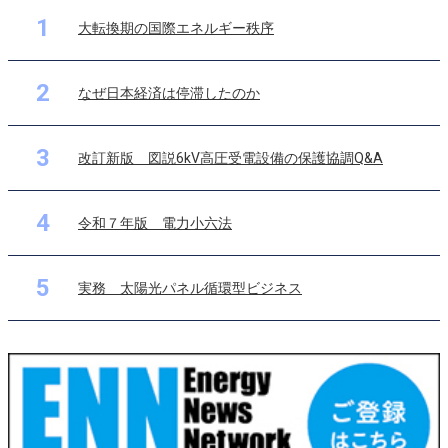
1
大転換期の国際エネルギー秩序
2
なぜ日本経済は停滞したのか
3
改訂新版 図説6kV高圧受電設備の保護協調Q&A
4
令和７年版 電力小六法
5
実務 太陽光パネル循環型ビジネス