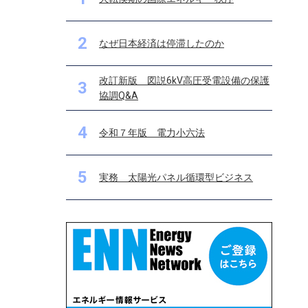
2
なぜ日本経済は停滞したのか
改訂新版 図説6kV高圧受電設備の保護
3
協調Q&A
4
令和７年版 電力小六法
5
実務 太陽光パネル循環型ビジネス