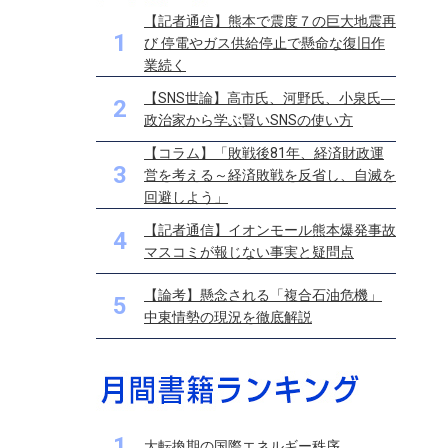
【記者通信】熊本で震度７の巨大地震再
1
び 停電やガス供給停止で懸命な復旧作
業続く
【SNS世論】高市氏、河野氏、小泉氏―
2
政治家から学ぶ賢いSNSの使い方
【コラム】「敗戦後81年、経済財政運
3
営を考える～経済敗戦を反省し、自滅を
回避しよう」
【記者通信】イオンモール熊本爆発事故
4
マスコミが報じない事実と疑問点
【論考】懸念される「複合石油危機」
5
中東情勢の現況を徹底解説
1
大転換期の国際エネルギー秩序