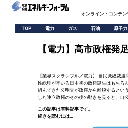
オンライン・コンテン
TOP
電力
ガス
石油
原子力
【電力】高市政権発足
【業界スクランブル／電力】 自民党総裁選
性総理が率いる日本初の政権誕生はもちろん
組んできた公明党が政権から離脱するという
した連立政権のその後の動きを見ると、自
この記事は有料記事です。
続きを読むには...