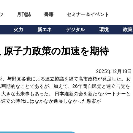
ツ
月刊誌
書籍
セミナー＆イベント
火力
新エネ
デジタル
環境
政策
 原子力政策の加速を期待
2025年12月18日
挙、与野党各党による連立協議を経て高市政権が発足した。女
画期的なことであるが、加えて、26年間自民党と連立与党を
大きな出来事もあった。 日本維新の会を新たなパートナーと
公連立の時代にはなかなか進展しなかった懸案が