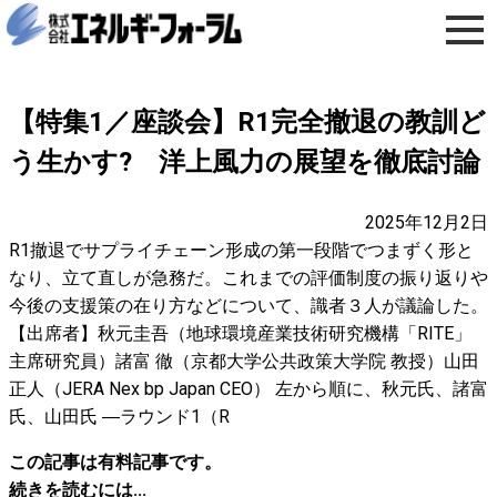
【特集1／座談会】R1完全撤退の教訓ど
う生かす? 洋上風力の展望を徹底討論
2025年12月2日
R1撤退でサプライチェーン形成の第一段階でつまずく形と
なり、立て直しが急務だ。これまでの評価制度の振り返りや
今後の支援策の在り方などについて、識者３人が議論した。
【出席者】秋元圭吾（地球環境産業技術研究機構「RITE」
主席研究員）諸富 徹（京都大学公共政策大学院 教授）山田
正人（JERA Nex bp Japan CEO） 左から順に、秋元氏、諸富
氏、山田氏 ―ラウンド1（R
この記事は有料記事です。
続きを読むには...