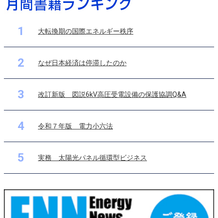
1
大転換期の国際エネルギー秩序
2
なぜ日本経済は停滞したのか
3
改訂新版 図説6kV高圧受電設備の保護協調Q&A
4
令和７年版 電力小六法
5
実務 太陽光パネル循環型ビジネス