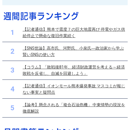
【記者通信】熊本で震度７の巨大地震再び 停電やガス供
1
給停止で懸命な復旧作業続く
【SNS世論】高市氏、河野氏、小泉氏―政治家から学ぶ
2
賢いSNSの使い方
【コラム】「敗戦後81年、経済財政運営を考える～経済
3
敗戦を反省し、自滅を回避しよう」
【記者通信】イオンモール熊本爆発事故 マスコミが報じ
4
ない事実と疑問点
【論考】懸念される「複合石油危機」 中東情勢の現況を
5
徹底解説