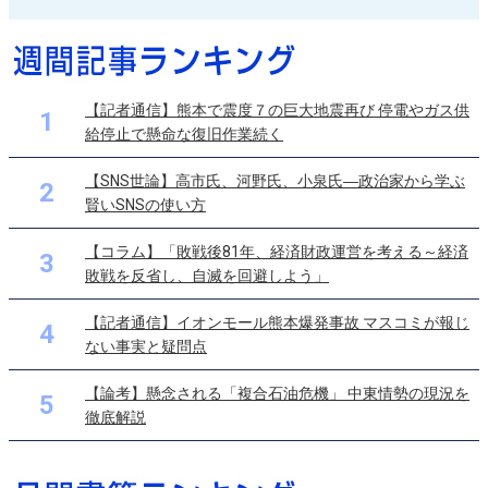
【記者通信】熊本で震度７の巨大地震再び 停電やガス供
1
給停止で懸命な復旧作業続く
【SNS世論】高市氏、河野氏、小泉氏―政治家から学ぶ
2
賢いSNSの使い方
【コラム】「敗戦後81年、経済財政運営を考える～経済
3
敗戦を反省し、自滅を回避しよう」
【記者通信】イオンモール熊本爆発事故 マスコミが報じ
4
ない事実と疑問点
【論考】懸念される「複合石油危機」 中東情勢の現況を
5
徹底解説