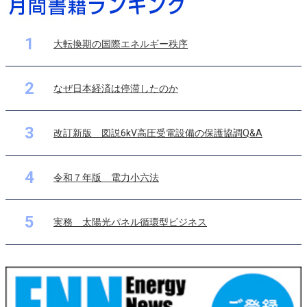
1
大転換期の国際エネルギー秩序
2
なぜ日本経済は停滞したのか
3
改訂新版 図説6kV高圧受電設備の保護協調Q&A
4
令和７年版 電力小六法
5
実務 太陽光パネル循環型ビジネス