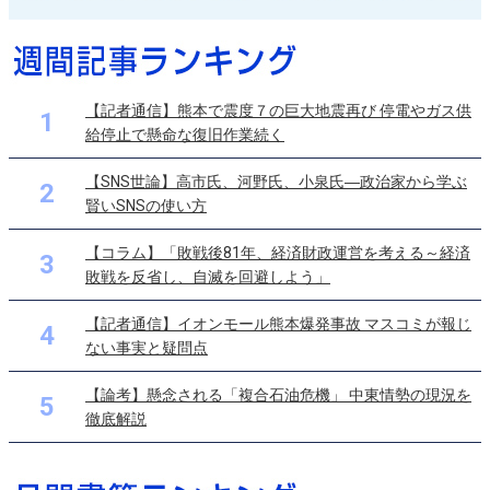
【記者通信】熊本で震度７の巨大地震再び 停電やガス供
1
給停止で懸命な復旧作業続く
【SNS世論】高市氏、河野氏、小泉氏―政治家から学ぶ
2
賢いSNSの使い方
【コラム】「敗戦後81年、経済財政運営を考える～経済
3
敗戦を反省し、自滅を回避しよう」
【記者通信】イオンモール熊本爆発事故 マスコミが報じ
4
ない事実と疑問点
【論考】懸念される「複合石油危機」 中東情勢の現況を
5
徹底解説