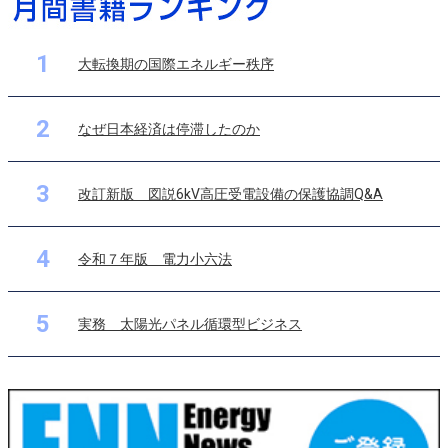
1
大転換期の国際エネルギー秩序
2
なぜ日本経済は停滞したのか
3
改訂新版 図説6kV高圧受電設備の保護協調Q&A
4
令和７年版 電力小六法
5
実務 太陽光パネル循環型ビジネス