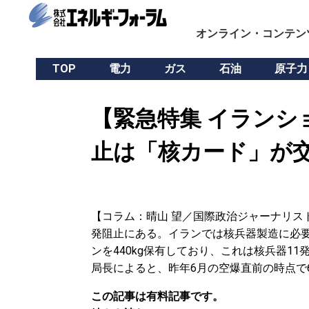
オンライン・コンテン
TOP
電力
ガス
石油
原子力
【緊急特集 イランシ
止は「核カード」が
【コラム：晴山 望／国際政治ジャーナリス
発阻止にある。イランでは核兵器製造に必要
ンを440kg保有しており、これは核兵器11
局長によると、昨年6月の空爆直前の時点で
この記事は有料記事です。