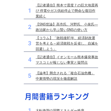
【記者通信】熊本で震度７の巨大地震再
1
び 停電やガス供給停止で懸命な復旧作
業続く
【SNS世論】高市氏、河野氏、小泉氏―
2
政治家から学ぶ賢いSNSの使い方
【コラム】「敗戦後81年、経済財政運
3
営を考える～経済敗戦を反省し、自滅を
回避しよう」
【記者通信】イオンモール熊本爆発事故
4
マスコミが報じない事実と疑問点
【論考】懸念される「複合石油危機」
5
中東情勢の現況を徹底解説
1
大転換期の国際エネルギー秩序