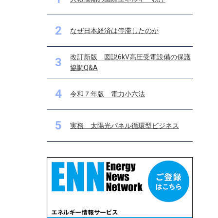
2
なぜ日本経済は停滞したのか
改訂新版 図説6kV高圧受電設備の保護
3
協調Q&A
4
令和７年版 電力小六法
5
実務 太陽光パネル循環型ビジネス