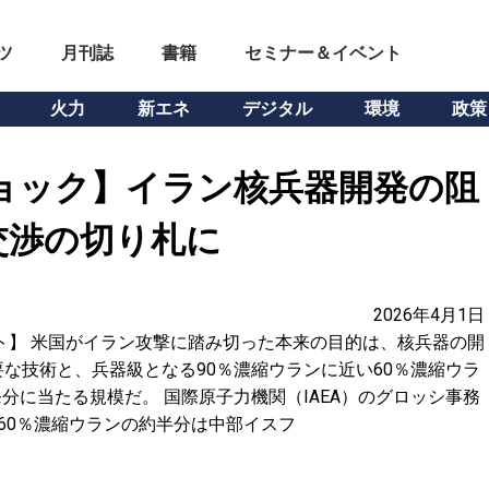
ツ
月刊誌
書籍
セミナー＆イベント
火力
新エネ
デジタル
環境
政策
ョック】イラン核兵器開発の阻
交渉の切り札に
2026年4月1日
ト】 米国がイラン攻撃に踏み切った本来の目的は、核兵器の開
な技術と、兵器級となる90％濃縮ウランに近い60％濃縮ウラ
発分に当たる規模だ。 国際原子力機関（IAEA）のグロッシ事務
60％濃縮ウランの約半分は中部イスフ