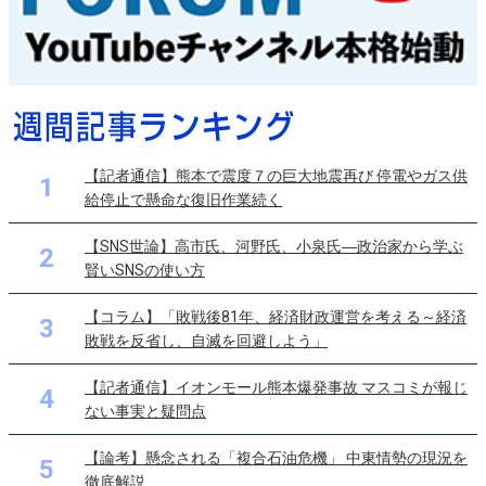
【記者通信】熊本で震度７の巨大地震再び 停電やガス供
1
給停止で懸命な復旧作業続く
【SNS世論】高市氏、河野氏、小泉氏―政治家から学ぶ
2
賢いSNSの使い方
【コラム】「敗戦後81年、経済財政運営を考える～経済
3
敗戦を反省し、自滅を回避しよう」
【記者通信】イオンモール熊本爆発事故 マスコミが報じ
4
ない事実と疑問点
【論考】懸念される「複合石油危機」 中東情勢の現況を
5
徹底解説