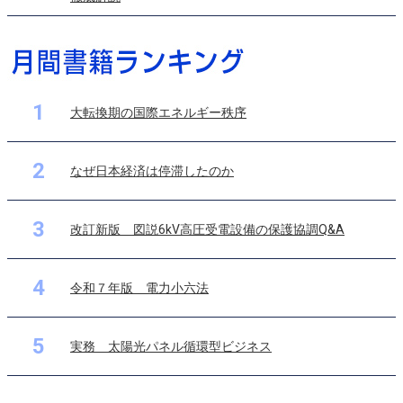
1
大転換期の国際エネルギー秩序
2
なぜ日本経済は停滞したのか
3
改訂新版 図説6kV高圧受電設備の保護協調Q&A
4
令和７年版 電力小六法
5
実務 太陽光パネル循環型ビジネス