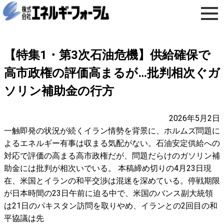
【特集1・第3次石油危機】供給確保で
高市政権の評価高まるが…批判相次ぐガ
ソリン補助金の行方
2026年5月2日
一触即発の状況が続くイラン情勢を背景に、ホルムズ問題に
よるエネルギー有事は収まる気配がない。石油安定供給への
対応で評価の高まる高市政権だが、問題だらけのガソリン補
助金には批判が相次いでいる。 本稿締め切りの4月23日現
在、米国とイランの和平交渉は混迷を深めている。停戦期限
が日本時間の23日午前に迫る中で、米国のバンス副大統領
は21日のパキスタン訪問を取りやめ、イランとの2回目の和
平協議は先