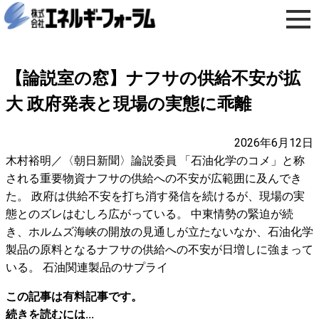
【論説室の窓】ナフサの供給不安が拡
大 政府発表と現場の実態に乖離
2026年6月12日
木村裕明／〈朝日新聞〉論説委員 「石油化学のコメ」と称
される重要物資ナフサの供給への不安が広範囲に及んでき
た。 政府は供給不安を打ち消す発信を続けるが、現場の実
態とのズレはむしろ広がっている。 中東情勢の緊迫が続
き、ホルムズ海峡の開放の見通しが立たないなか、石油化学
製品の原料となるナフサの供給への不安が日増しに強まって
いる。 石油関連製品のサプライ
この記事は有料記事です。
続きを読むには...