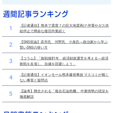
【記者通信】熊本で震度７の巨大地震再び 停電やガス供
1
給停止で懸命な復旧作業続く
【SNS世論】高市氏、河野氏、小泉氏―政治家から学ぶ
2
賢いSNSの使い方
【コラム】「敗戦後81年、経済財政運営を考える～経済
3
敗戦を反省し、自滅を回避しよう」
【記者通信】イオンモール熊本爆発事故 マスコミが報じ
4
ない事実と疑問点
【論考】懸念される「複合石油危機」 中東情勢の現況を
5
徹底解説