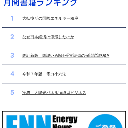
1
大転換期の国際エネルギー秩序
2
なぜ日本経済は停滞したのか
3
改訂新版 図説6kV高圧受電設備の保護協調Q&A
4
令和７年版 電力小六法
5
実務 太陽光パネル循環型ビジネス