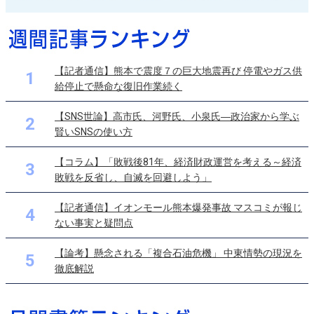
【記者通信】熊本で震度７の巨大地震再び 停電やガス供
1
給停止で懸命な復旧作業続く
【SNS世論】高市氏、河野氏、小泉氏―政治家から学ぶ
2
賢いSNSの使い方
【コラム】「敗戦後81年、経済財政運営を考える～経済
3
敗戦を反省し、自滅を回避しよう」
【記者通信】イオンモール熊本爆発事故 マスコミが報じ
4
ない事実と疑問点
【論考】懸念される「複合石油危機」 中東情勢の現況を
5
徹底解説