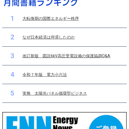
1
大転換期の国際エネルギー秩序
2
なぜ日本経済は停滞したのか
3
改訂新版 図説6kV高圧受電設備の保護協調Q&A
4
令和７年版 電力小六法
5
実務 太陽光パネル循環型ビジネス