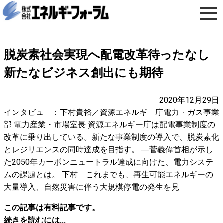
脱炭素社会実現へ配電改革待ったなし
新たなビジネス創出にも期待
2020年12月29日
インタビュー：下村貴裕／資源エネルギー庁電力・ガス事業
部 電力産業・市場室長 資源エネルギー庁は配電事業制度の
改革に乗り出している。新たな事業制度の導入で、脱炭素化
とレジリエンスの同時達成を目指す。 ―菅義偉首相が示し
た2050年カーボンニュートラル達成に向けた、電力システ
ムの課題とは。 下村 これまでも、再生可能エネルギーの
大量導入、自然災害に伴う大規模停電の発生を見
この記事は有料記事です。
続きを読むには...