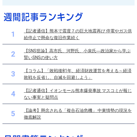
【記者通信】熊本で震度７の巨大地震再び 停電やガス供
1
給停止で懸命な復旧作業続く
【SNS世論】高市氏、河野氏、小泉氏―政治家から学ぶ
2
賢いSNSの使い方
【コラム】「敗戦後81年、経済財政運営を考える～経済
3
敗戦を反省し、自滅を回避しよう」
【記者通信】イオンモール熊本爆発事故 マスコミが報じ
4
ない事実と疑問点
【論考】懸念される「複合石油危機」 中東情勢の現況を
5
徹底解説