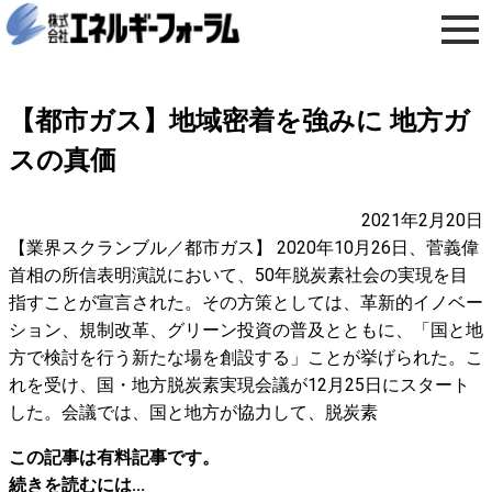
【都市ガス】地域密着を強みに 地方ガ
スの真価
2021年2月20日
【業界スクランブル／都市ガス】 2020年10月26日、菅義偉
首相の所信表明演説において、50年脱炭素社会の実現を目
指すことが宣言された。その方策としては、革新的イノベー
ション、規制改革、グリーン投資の普及とともに、「国と地
方で検討を行う新たな場を創設する」ことが挙げられた。こ
れを受け、国・地方脱炭素実現会議が12月25日にスタート
した。会議では、国と地方が協力して、脱炭素
この記事は有料記事です。
続きを読むには...