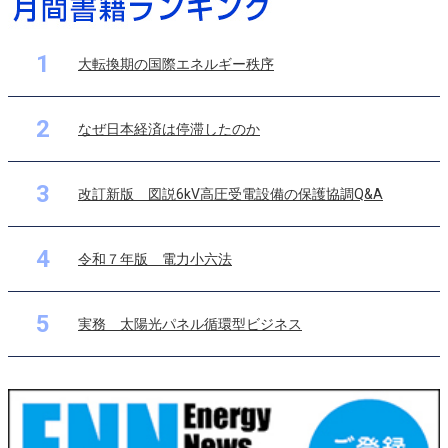
1
大転換期の国際エネルギー秩序
2
なぜ日本経済は停滞したのか
3
改訂新版 図説6kV高圧受電設備の保護協調Q&A
4
令和７年版 電力小六法
5
実務 太陽光パネル循環型ビジネス