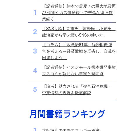
【記者通信】熊本で震度７の巨大地震再
1
び 停電やガス供給停止で懸命な復旧作
業続く
【SNS世論】高市氏、河野氏、小泉氏―
2
政治家から学ぶ賢いSNSの使い方
【コラム】「敗戦後81年、経済財政運
3
営を考える～経済敗戦を反省し、自滅を
回避しよう」
【記者通信】イオンモール熊本爆発事故
4
マスコミが報じない事実と疑問点
【論考】懸念される「複合石油危機」
5
中東情勢の現況を徹底解説
1
大転換期の国際エネルギー秩序