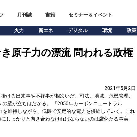
ツ
月刊誌
書籍
セミナー＆イベント
火力
新エネ
デジタル
環境
政策
き原子力の漂流 問われる政権
2021年5月2日
を掛ける出来事や不祥事が相次いだ。司法、地域、危機管理、
の壁が立ちはだかる。 「2050年カーボンニュートラル
力を維持しながら、低廉で安定的な電力を供給していく。これ
力にしっかりと向き合わなければならないのは厳然たる事実