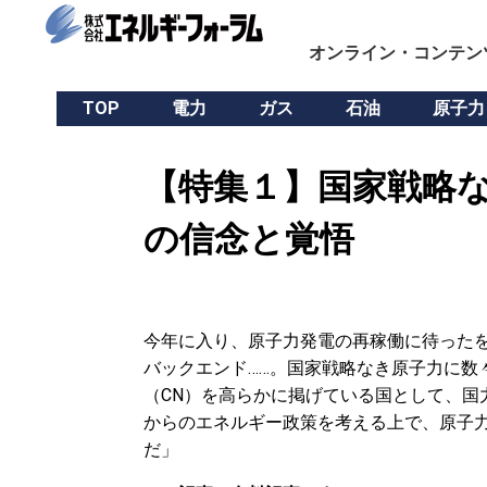
オンライン・コンテン
TOP
電力
ガス
石油
原子力
【特集１】国家戦略な
の信念と覚悟
今年に入り、原子力発電の再稼働に待った
バックエンド……。国家戦略なき原子力に数々
（CN）を高らかに掲げている国として、国
からのエネルギー政策を考える上で、原子
だ」