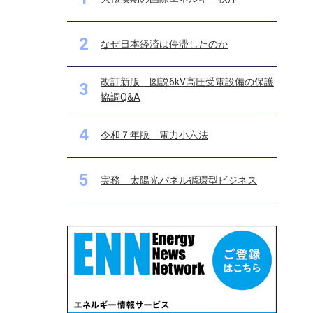
2
なぜ日本経済は停滞したのか
改訂新版 図説6kV高圧受電設備の保護
3
協調Q&A
4
令和７年版 電力小六法
5
実務 太陽光パネル循環型ビジネス