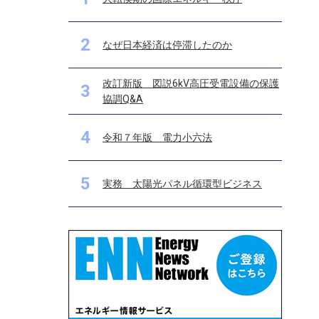
2
なぜ日本経済は停滞したのか
改訂新版 図説6kV高圧受電設備の保護
3
協調Q&A
4
令和７年版 電力小六法
5
実務 太陽光パネル循環型ビジネス