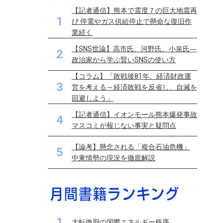
【記者通信】熊本で震度７の巨大地震再
1
び 停電やガス供給停止で懸命な復旧作
業続く
【SNS世論】高市氏、河野氏、小泉氏―
2
政治家から学ぶ賢いSNSの使い方
【コラム】「敗戦後81年、経済財政運
3
営を考える～経済敗戦を反省し、自滅を
回避しよう」
【記者通信】イオンモール熊本爆発事故
4
マスコミが報じない事実と疑問点
【論考】懸念される「複合石油危機」
5
中東情勢の現況を徹底解説
1
大転換期の国際エネルギー秩序