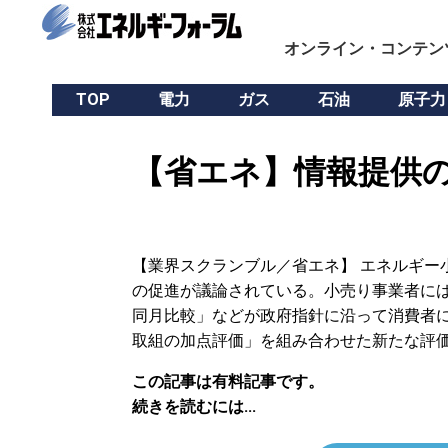
オンライン・コンテン
TOP
電力
ガス
石油
原子力
【省エネ】情報提供の
【業界スクランブル／省エネ】 エネルギー
の促進が議論されている。小売り事業者に
同月比較」などが政府指針に沿って消費者
取組の加点評価」を組み合わせた新たな評
この記事は有料記事です。
続きを読むには...