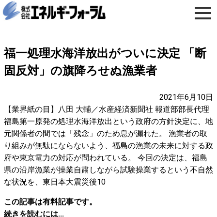
福一処理水海洋放出がついに決定 「断
固反対」の旗降ろせぬ漁業者
2021年6月10日
【業界紙の目】八田 大輔／水産経済新聞社 報道部部長代理
福島第一原発の処理水海洋放出という政府の方針決定に、地
元関係者の間では「残念」のため息が漏れた。 漁業者の取
り組みが無駄にならないよう、福島の漁業の未来に対する政
府や東京電力の対応が問われている。 今回の決定は、福島
県の沿岸漁業が操業自粛しながら試験操業するという不自然
な状況を、東日本大震災後10
この記事は有料記事です。
続きを読むには...