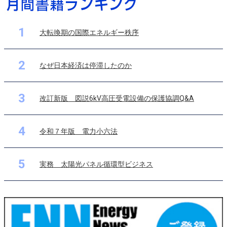
1
大転換期の国際エネルギー秩序
2
なぜ日本経済は停滞したのか
3
改訂新版 図説6kV高圧受電設備の保護協調Q&A
4
令和７年版 電力小六法
5
実務 太陽光パネル循環型ビジネス