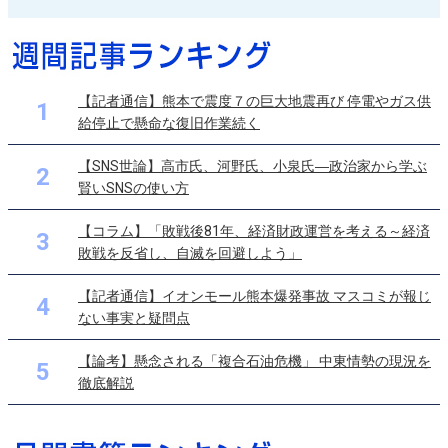
【記者通信】熊本で震度７の巨大地震再び 停電やガス供
1
給停止で懸命な復旧作業続く
【SNS世論】高市氏、河野氏、小泉氏―政治家から学ぶ
2
賢いSNSの使い方
【コラム】「敗戦後81年、経済財政運営を考える～経済
3
敗戦を反省し、自滅を回避しよう」
【記者通信】イオンモール熊本爆発事故 マスコミが報じ
4
ない事実と疑問点
【論考】懸念される「複合石油危機」 中東情勢の現況を
5
徹底解説