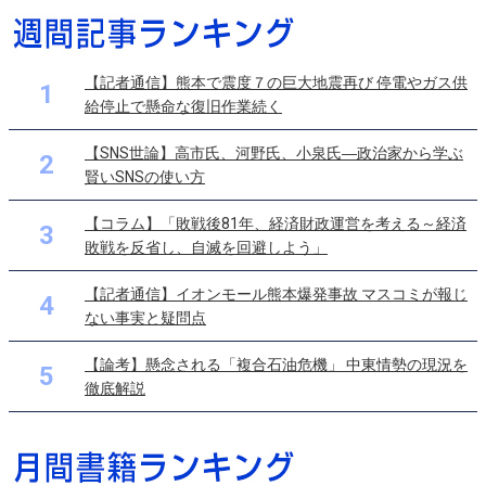
【記者通信】熊本で震度７の巨大地震再び 停電やガス供
1
給停止で懸命な復旧作業続く
【SNS世論】高市氏、河野氏、小泉氏―政治家から学ぶ
2
賢いSNSの使い方
【コラム】「敗戦後81年、経済財政運営を考える～経済
3
敗戦を反省し、自滅を回避しよう」
【記者通信】イオンモール熊本爆発事故 マスコミが報じ
4
ない事実と疑問点
【論考】懸念される「複合石油危機」 中東情勢の現況を
5
徹底解説