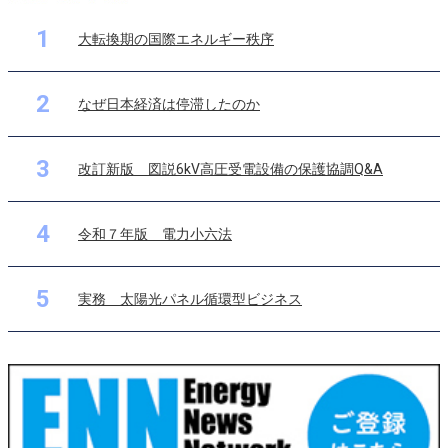
1
大転換期の国際エネルギー秩序
2
なぜ日本経済は停滞したのか
3
改訂新版 図説6kV高圧受電設備の保護協調Q&A
4
令和７年版 電力小六法
5
実務 太陽光パネル循環型ビジネス