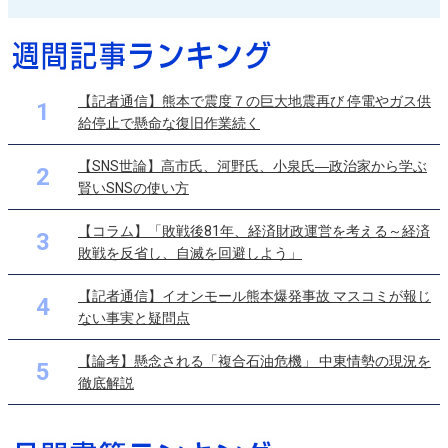
【記者通信】熊本で震度７の巨大地震再び 停電やガス供
1
給停止で懸命な復旧作業続く
【SNS世論】高市氏、河野氏、小泉氏―政治家から学ぶ
2
賢いSNSの使い方
【コラム】「敗戦後81年、経済財政運営を考える～経済
3
敗戦を反省し、自滅を回避しよう」
【記者通信】イオンモール熊本爆発事故 マスコミが報じ
4
ない事実と疑問点
【論考】懸念される「複合石油危機」 中東情勢の現況を
5
徹底解説