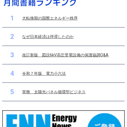
1
大転換期の国際エネルギー秩序
2
なぜ日本経済は停滞したのか
3
改訂新版 図説6kV高圧受電設備の保護協調Q&A
4
令和７年版 電力小六法
5
実務 太陽光パネル循環型ビジネス