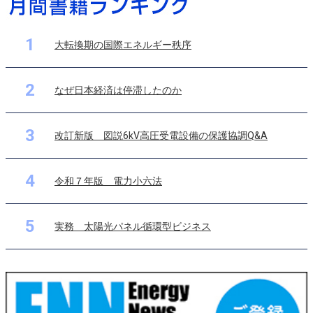
1
大転換期の国際エネルギー秩序
2
なぜ日本経済は停滞したのか
3
改訂新版 図説6kV高圧受電設備の保護協調Q&A
4
令和７年版 電力小六法
5
実務 太陽光パネル循環型ビジネス