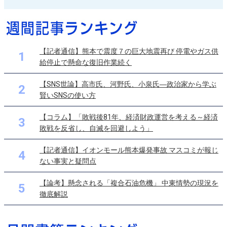
【記者通信】熊本で震度７の巨大地震再び 停電やガス供
1
給停止で懸命な復旧作業続く
【SNS世論】高市氏、河野氏、小泉氏―政治家から学ぶ
2
賢いSNSの使い方
【コラム】「敗戦後81年、経済財政運営を考える～経済
3
敗戦を反省し、自滅を回避しよう」
【記者通信】イオンモール熊本爆発事故 マスコミが報じ
4
ない事実と疑問点
【論考】懸念される「複合石油危機」 中東情勢の現況を
5
徹底解説