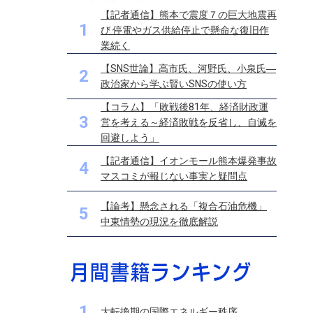
【記者通信】熊本で震度７の巨大地震再
1
び 停電やガス供給停止で懸命な復旧作
業続く
【SNS世論】高市氏、河野氏、小泉氏―
2
政治家から学ぶ賢いSNSの使い方
【コラム】「敗戦後81年、経済財政運
3
営を考える～経済敗戦を反省し、自滅を
回避しよう」
【記者通信】イオンモール熊本爆発事故
4
マスコミが報じない事実と疑問点
【論考】懸念される「複合石油危機」
5
中東情勢の現況を徹底解説
1
大転換期の国際エネルギー秩序