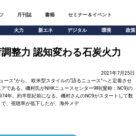
ツ
月刊誌
書籍
セミナー＆イベント
火力
新エネ
デジタル
環境
政策
調整力 認知変わる石炭火力
2021年7月25日
ュース”から、 欧米型スタイルの“語るニュース”へと定着させ
である。磯村氏がNHKニュースセンター9時(愛称：NC9)の
974年。約半世紀前になる。磯村さんのNC9がスタートして数
とで、視聴率が低下したが、海外メデ