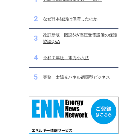
2
なぜ日本経済は停滞したのか
改訂新版 図説6kV高圧受電設備の保護
3
協調Q&A
4
令和７年版 電力小六法
5
実務 太陽光パネル循環型ビジネス