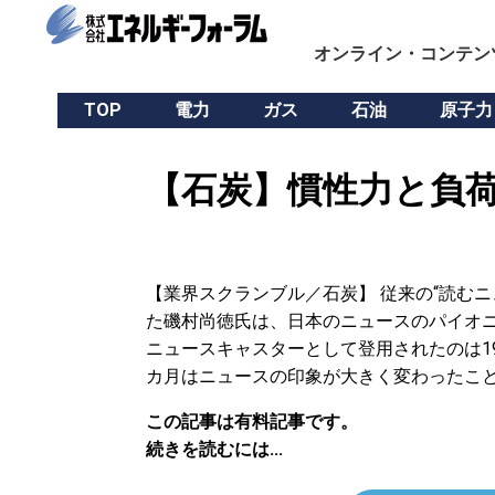
オンライン・コンテン
TOP
電力
ガス
石油
原子力
【石炭】慣性力と負荷
【業界スクランブル／石炭】 従来の“読むニ
た磯村尚徳氏は、日本のニュースのパイオニア
ニュースキャスターとして登用されたのは1
カ月はニュースの印象が大きく変わったこ
この記事は有料記事です。
続きを読むには...