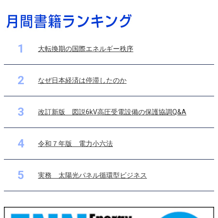
1
大転換期の国際エネルギー秩序
2
なぜ日本経済は停滞したのか
3
改訂新版 図説6kV高圧受電設備の保護協調Q&A
4
令和７年版 電力小六法
5
実務 太陽光パネル循環型ビジネス