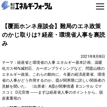
【覆面ホンネ座談会】難局のエネ政策
のかじ取りは? 経産・環境省人事を裏読
み
2021年8月8日
テーマ：経産省と環境省の人事 エネルギー基本計画、温暖
化ガス46%減対応、カーボンプライシングなど、問題山積の
エネルギー政策。これらの動向に、今夏の経済産業省、環境
省の人事がどう作用するのか。霞が関界隈に詳しい関係者の
見解を聞いた。 〈出席者〉A霞が関事情通 Bコンサル Cマ
スコミ D元官僚 ――まずは経産省人事のポイントから。脱
炭素重視の