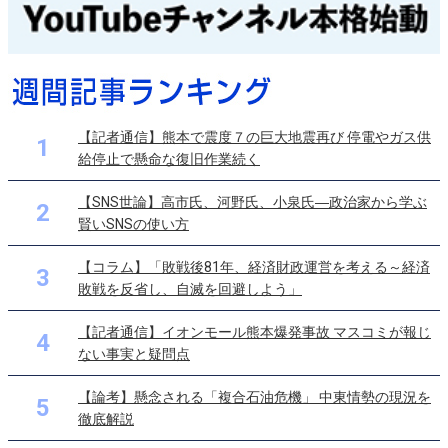
【記者通信】熊本で震度７の巨大地震再び 停電やガス供
1
給停止で懸命な復旧作業続く
【SNS世論】高市氏、河野氏、小泉氏―政治家から学ぶ
2
賢いSNSの使い方
【コラム】「敗戦後81年、経済財政運営を考える～経済
3
敗戦を反省し、自滅を回避しよう」
【記者通信】イオンモール熊本爆発事故 マスコミが報じ
4
ない事実と疑問点
【論考】懸念される「複合石油危機」 中東情勢の現況を
5
徹底解説