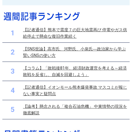
【記者通信】熊本で震度７の巨大地震再び 停電やガス供
1
給停止で懸命な復旧作業続く
【SNS世論】高市氏、河野氏、小泉氏―政治家から学ぶ
2
賢いSNSの使い方
【コラム】「敗戦後81年、経済財政運営を考える～経済
3
敗戦を反省し、自滅を回避しよう」
【記者通信】イオンモール熊本爆発事故 マスコミが報じ
4
ない事実と疑問点
【論考】懸念される「複合石油危機」 中東情勢の現況を
5
徹底解説