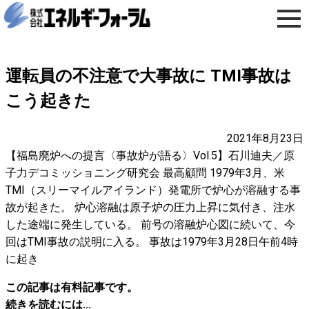
運転員の不注意で大事故に TMI事故は
こう起きた
2021年8月23日
【福島廃炉への提言〈事故炉が語る〉Vol.5】石川迪夫／原
子力デコミッショニング研究会 最高顧問 1979年3月、米
TMI（スリーマイルアイランド）発電所で炉心が溶融する事
故が起きた。 炉心溶融は原子炉の圧力上昇に気付き、注水
した途端に発生している。 前号の溶融炉心図に続いて、今
回はTMI事故の説明に入る。 事故は1979年3月28日午前4時
に起き
この記事は有料記事です。
続きを読むには...