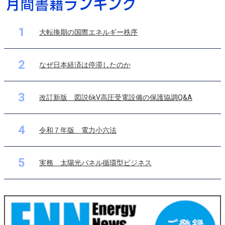
1
大転換期の国際エネルギー秩序
2
なぜ日本経済は停滞したのか
3
改訂新版 図説6kV高圧受電設備の保護協調Q&A
4
令和７年版 電力小六法
5
実務 太陽光パネル循環型ビジネス