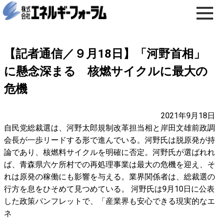
【記者通信／９月18日】「河野首相」
に懸念深まる 核燃サイクルに最大の
危機
2021年9月18日
自民党総裁選は、河野太郎規制改革担当相と岸田文雄前政調
会長が一歩リードする形で進んでいる。河野氏は脱原発が持
論であり、核燃料サイクルを明確に否定。河野氏が選ばれれ
ば、青森県六ケ所村での再処理事業は最大の危機を迎え、そ
れは原発の稼働にも影響を与える。業界関係者は、総裁選の
行方を息をひそめて見つめている。 河野氏は9月10日に公表
した政策パンフレットで、「産業界も安心できる現実的なエ
ネ