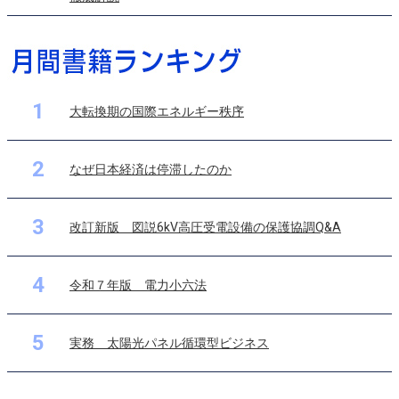
1
大転換期の国際エネルギー秩序
2
なぜ日本経済は停滞したのか
3
改訂新版 図説6kV高圧受電設備の保護協調Q&A
4
令和７年版 電力小六法
5
実務 太陽光パネル循環型ビジネス