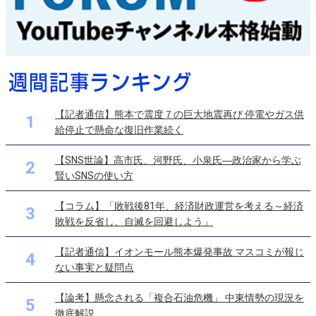
【記者通信】熊本で震度７の巨大地震再び 停電やガス供
1
給停止で懸命な復旧作業続く
【SNS世論】高市氏、河野氏、小泉氏―政治家から学ぶ
2
賢いSNSの使い方
【コラム】「敗戦後81年、経済財政運営を考える～経済
3
敗戦を反省し、自滅を回避しよう」
【記者通信】イオンモール熊本爆発事故 マスコミが報じ
4
ない事実と疑問点
【論考】懸念される「複合石油危機」 中東情勢の現況を
5
徹底解説