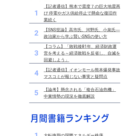
【記者通信】熊本で震度７の巨大地震再
1
び 停電やガス供給停止で懸命な復旧作
業続く
【SNS世論】高市氏、河野氏、小泉氏―
2
政治家から学ぶ賢いSNSの使い方
【コラム】「敗戦後81年、経済財政運
3
営を考える～経済敗戦を反省し、自滅を
回避しよう」
【記者通信】イオンモール熊本爆発事故
4
マスコミが報じない事実と疑問点
【論考】懸念される「複合石油危機」
5
中東情勢の現況を徹底解説
1
大転換期の国際エネルギー秩序