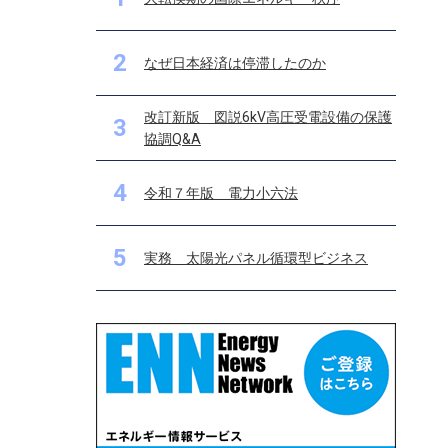
2
なぜ日本経済は停滞したのか
改訂新版 図説6kV高圧受電設備の保護
3
協調Q&A
4
令和７年版 電力小六法
5
実務 太陽光パネル循環型ビジネス