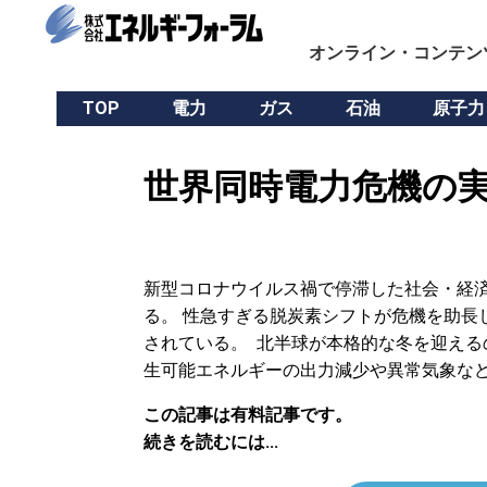
オンライン・コンテン
TOP
電力
ガス
石油
原子力
世界同時電力危機の実
新型コロナウイルス禍で停滞した社会・経
る。 性急すぎる脱炭素シフトが危機を助長
されている。 北半球が本格的な冬を迎え
生可能エネルギーの出力減少や異常気象な
この記事は有料記事です。
続きを読むには...