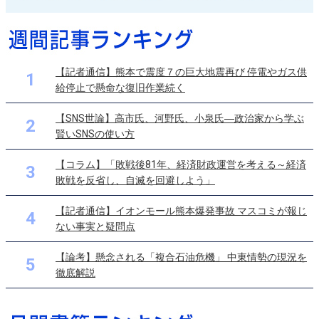
【記者通信】熊本で震度７の巨大地震再び 停電やガス供
1
給停止で懸命な復旧作業続く
【SNS世論】高市氏、河野氏、小泉氏―政治家から学ぶ
2
賢いSNSの使い方
【コラム】「敗戦後81年、経済財政運営を考える～経済
3
敗戦を反省し、自滅を回避しよう」
【記者通信】イオンモール熊本爆発事故 マスコミが報じ
4
ない事実と疑問点
【論考】懸念される「複合石油危機」 中東情勢の現況を
5
徹底解説