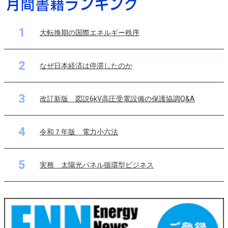
1
大転換期の国際エネルギー秩序
2
なぜ日本経済は停滞したのか
3
改訂新版 図説6kV高圧受電設備の保護協調Q&A
4
令和７年版 電力小六法
5
実務 太陽光パネル循環型ビジネス